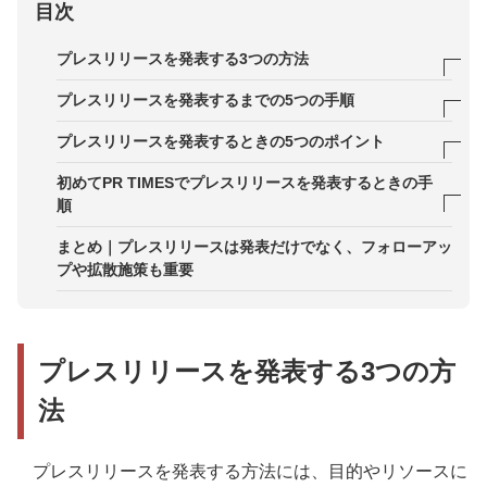
目次
プレスリリースを発表する3つの方法
1．プレスリリース配信サービスを利用する
プレスリリースを発表するまでの5つの手順
2．自社メディア・ブログで公開する
STEP1．目的と対象者を明確にする
プレスリリースを発表するときの5つのポイント
3．メディアリストを使って個別送付する
STEP2．プレスリリースの内容を整理・企画する
ポイント1．メディアフックを意識する
初めてPR TIMESでプレスリリースを発表するときの手
順
そのほかSNSで発信、記者発表会・説明会の開催
STEP3．プレスリリースの原稿を作成する
ポイント2．ひと目で内容が伝わる「タイトル」を
つける
STEP1．PR TIMESに企業本登録・配信プランを選
まとめ｜プレスリリースは発表だけでなく、フォローアッ
STEP4．配信方法・タイミングを決める
ぶ
プや拡散施策も重要
ポイント3．メディア関係者・生活者の目線を入れ
STEP5．配信・フォローを行う
た構成にする
STEP2．企業ページ・プレスキットの登録をする
ポイント4．画像や動画などのビジュアルを添える
STEP3．メディアリストの作成
プレスリリースを発表する3つの方
ポイント5．発表後のフォローアップも丁寧に行う
STEP4．プレスリリースの原稿作成・管理画面から
法
入稿
STEP5．配信予約・公開
プレスリリースを発表する方法には、目的やリソースに