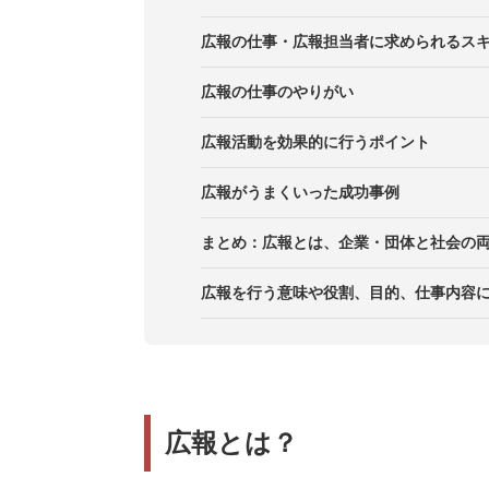
広報の役割3. 事業活動に役立つ
社内広報
広報の仕事1．プレスリリースの作
広報の仕事・広報担当者に求められるス
広報の役割4．経営者に課題を伝え
広報の仕事2．メディア関係者への
広報の仕事のやりがい
広報の役割5. ブランディングに即
広報の仕事3．社員の発信について
広報活動を効果的に行うポイント
広報の仕事4．自社メディアやSN
目的と判断基準を先に決め、関係者
広報がうまくいった成功事例
広報の仕事5．社員に対するフォロ
一次情報（数字・根拠・引用可否）
【BtoB】企業・団体向けのSNS
まとめ：広報とは、企業・団体と社会の
社内連携を仕組み化にして属人化を
【スタートアップ】事業のフェーズ
広報を行う意味や役割、目的、仕事内容に
平時からメディアリレーションズを
【採用広報】潜在的なステークホル
【顧客集客】商品・サービスに合っ
広報とは？
【スポーツマーケティング】トレン