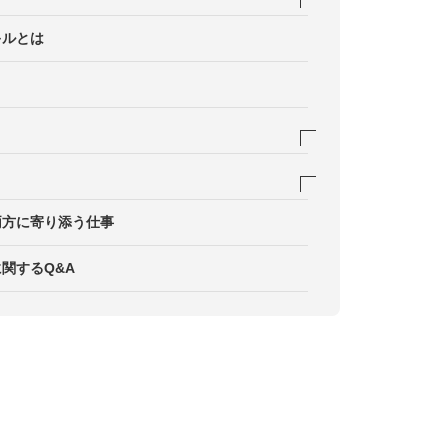
情報を社内に共有する
成・配信
キルとは
て変革を促す
対応
した企業文化を醸成する
のチェック
Sを活用したコミュニケーション
の合意形成コストを下げる
ーや情報発信
を整え、取材対応まで設計する
運用やセミナー開催を検討
両方に寄り添う仕事
防ぐ
に応じた広報活動で認知を広める
関するQ&A
育て、緊急時の初動を速くする
ダーに刺さる施策を展開
た顧客を想定した企画
ドを意識したコラボ企画も有用