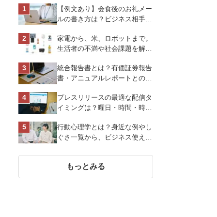
【例文あり】会食後のお礼メー
ルの書き方は？ビジネス相手に
好印象を与えるマナーとポイン
家電から、米、ロボットまで。
トを解説
生活者の不満や社会課題を解決
するビジネスの伝え方｜アイリ
統合報告書とは？有価証券報告
スオーヤマ株式会社
書・アニュアルレポートとの違
い、作り方など基礎知識を解説
プレスリリースの最適な配信タ
イミングは？曜日・時間・時期
を戦略的に決定して効果を最大
行動心理学とは？身近な例やし
化させよう
ぐさ一覧から、ビジネス使える
13選を解説
もっとみる