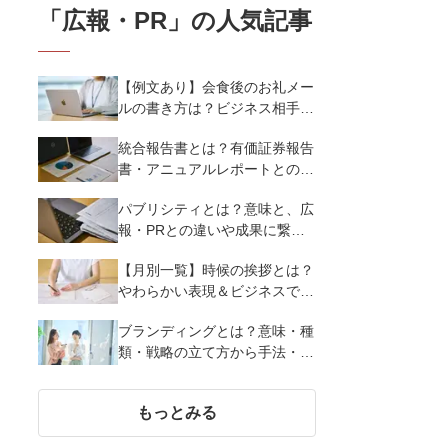
「
広報・PR
」の人気記事
【例文あり】会食後のお礼メー
ルの書き方は？ビジネス相手に
好印象を与えるマナーとポイン
統合報告書とは？有価証券報告
トを解説
書・アニュアルレポートとの違
い、作り方など基礎知識を解説
パブリシティとは？意味と、広
報・PRとの違いや成果に繋げ
る実践ノウハウを解説
【月別一覧】時候の挨拶とは？
やわらかい表現＆ビジネスで使
える漢語調まで季節にあわせた
ブランディングとは？意味・種
挨拶・結びの言葉例文を紹介
類・戦略の立て方から手法・成
功のポイントまで基礎知識を徹
底解説【成功事例あり】
もっとみる