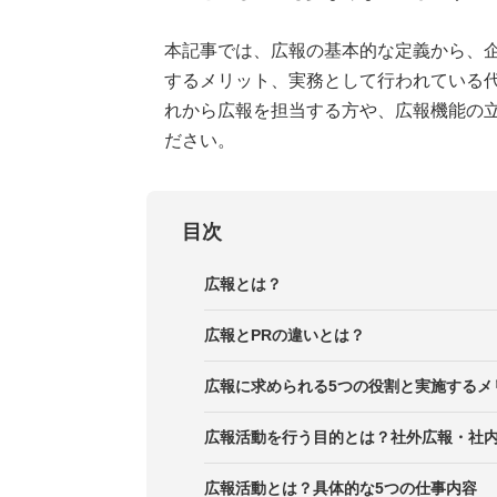
本記事では、広報の基本的な定義から、
するメリット、実務として行われている
れから広報を担当する方や、広報機能の
ださい。
目次
広報とは？
「広報」と「広報活動」の違い
広報とPRの違いとは？
広報が必要とされる背景
広報に求められる5つの役割と実施するメ
広報の役割1．社会に対して情報発
広報活動を行う目的とは？社外広報・社
広報の役割2．ステークホルダーと
社外広報
広報活動とは？具体的な5つの仕事内容