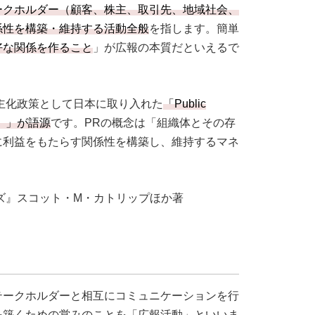
ークホルダー（顧客、株主、取引先、地域社会、
係性を構築・維持する活動全般
を指します。簡単
好な関係を作ること
」が広報の本質だといえるで
主化政策として日本に取り入れた
「Public
ズ）」が語源
です。PRの概念は「組織体とその存
に利益をもたらす関係性を構築し、維持するマネ
ズ』スコット・M・カトリップほか著
テークホルダーと相互にコミュニケーションを行
を築くための営みのことを「広報活動」といいま