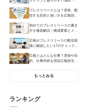
ステップと陥りやすい悩み・解
決策を徹底解説
プレスリリースとは？意味、配
信する目的と使い方を広報担当
者がわかりやすく簡単に解説
初めてのプレスリリースの書き
方を徹底解説｜構成要素とメデ
ィア掲載率を高める12のポイン
広報がプレスリリースの配信前
ト
後に確認したい17のチェックポ
イント
広報とはどんな仕事？意味や目
的、仕事内容を現役広報担当者
が解説
もっとみる
ランキング