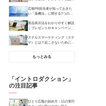
（コピーライト）まで写真の権
広報PR担当者が知っておきた
利を解説
い「薬機法」に関する7つのこ
と
景品表示法をわかりやすく解説
｜プレゼントやキャンペーン実
施時に違反しないために知って
ステルスマーケティング（ステ
おくべき7つのポイント【事例
マ）とは？起こさないために広
あり】
報が知っておきたい5つの基本
知識
もっとみる
「
イントロダクション
」
の注目記事
ひとり広報の始め方：11の実行