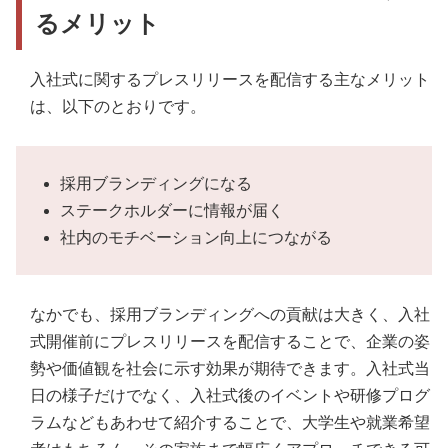
事例5．キユーピー株式会社
3．入社式の情報をメディア関係者に直接伝える
るメリット
事例6．合同会社DMM.com
事例7．株式会社マーキュリー
入社式に関するプレスリリースを配信する主なメリット
は、以下のとおりです。
事例8．中部国際空港株式会社
事例9．株式会社AQ Group
採用ブランディングになる
事例10．ニッカホーム株式会社
ステークホルダーに情報が届く
社内のモチベーション向上につながる
なかでも、採用ブランディングへの貢献は大きく、入社
式開催前にプレスリリースを配信することで、企業の姿
勢や価値観を社会に示す効果が期待できます。入社式当
日の様子だけでなく、入社式後のイベントや研修プログ
ラムなどもあわせて紹介することで、大学生や就業希望