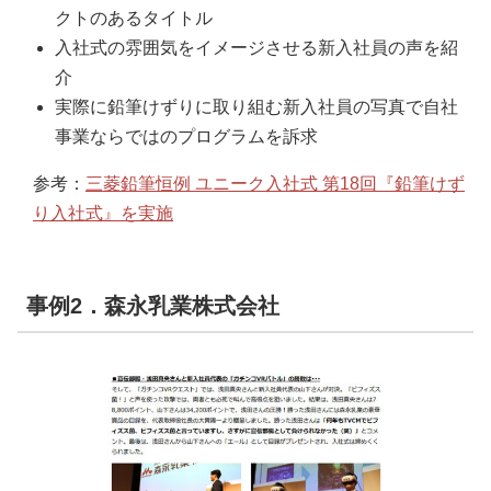
クトのあるタイトル
入社式の雰囲気をイメージさせる新入社員の声を紹
介
実際に鉛筆けずりに取り組む新入社員の写真で自社
事業ならではのプログラムを訴求
参考：
三菱鉛筆恒例 ユニーク入社式 第18回『鉛筆けず
り入社式』を実施
事例2．森永乳業株式会社