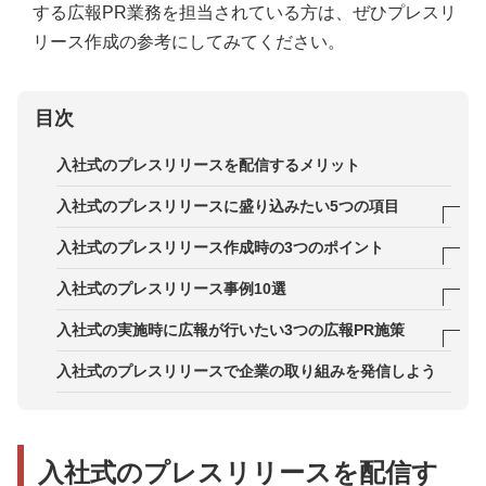
する広報PR業務を担当されている方は、ぜひプレスリ
リース作成の参考にしてみてください。
目次
入社式のプレスリリースを配信するメリット
入社式のプレスリリースに盛り込みたい5つの項目
項目1．日時・場所・参加人数などの開催概要
入社式のプレスリリース作成時の3つのポイント
項目2．自社の採用実績
ポイント1．ビジュアルコンテンツを充実させる
入社式のプレスリリース事例10選
項目3．役員や新入社員のコメント・メッセージ
ポイント2．スピーチや事業紹介でストーリー性を
事例1．三菱鉛筆株式会社
入社式の実施時に広報が行いたい3つの広報PR施策
持たせる
項目4．新入社員研修など入社後の育成プログラム
事例2．森永乳業株式会社
1．プレスリリースの配信時期に応じた内容を検討
入社式のプレスリリースで企業の取り組みを発信しよう
ポイント3．明確な数字で具体性を高める
する
項目5．事業内容や企業としての活動内容
事例3．ぺんてる株式会社
2．入社式の様子が伝わる写真・動画を豊富に用意
事例4．株式会社星野リゾート
する
入社式のプレスリリースを配信す