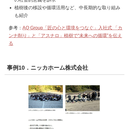
植樹後の移設や循環活用など、中長期的な取り組み
も紹介
参考：
AQ Group「匠の心と環境をつなぐ」入社式 「カ
ンナ削り」と「アスナロ」植樹で“未来への循環”を伝え
る
事例10．ニッカホーム株式会社