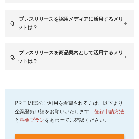
SNSを活用することで、プレスリリースを多くの人
プレスリリースを採用メディアに活用するメリ
に見てもらうことができます。
ットは？
自社やブランドの公式アカウントで投稿する方法
と、広報PR担当者の個人アカウントで投稿する方法
があります。
プレスリリースを起点に会社に興味を抱き、採用窓
プレスリリースを商品案内として活用するメリ
企業ごとのレギュレーションや発信内容に応じて、
口へ問い合わせが来ることもあります。
ットは？
どちらで投稿するか、両方で投稿するかを選択しま
採用ブランディングに寄与するようなトピックスを
しょう。
リリース配信する場合には、広報担当者もその視点
を持ち、求職者に情報を届ける方法を考えると良い
コーポレートサイトやSNSを通じて一般生活者から
でしょう。
の商品・サービスに関する問合せが入ったときに、
採用担当者と協力しながら、リクルーティングにつ
プレスリリースのURLを商品案内として送ることが
PR TIMESのご利用を希望される方は、以下より
ながる導線設計を作れるとより効果的です。
できます。
企業登録申請をお願いいたします。
登録申請方法
プレスリリースがそのまま生活者に読まれる機会が
と
料金プラン
をあわせてご確認ください。
増えているため、商品概要や追加機能を端的にまと
めた読みやすい資料として有効活用することもでき
るでしょう。