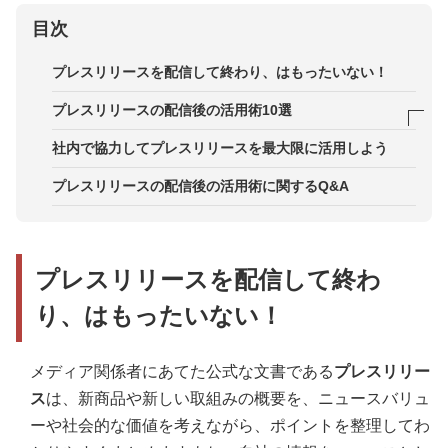
目次
プレスリリースを配信して終わり、はもったいない！
プレスリリースの配信後の活用術10選
1．コーポレートサイトに掲載する
社内で協力してプレスリリースを最大限に活用しよう
2．SNSで発信する
プレスリリースの配信後の活用術に関するQ&A
3．社内に告知する
4．採用メディアで掲載する
プレスリリースを配信して終わ
5．RSSで企業サイトと連携する
り、はもったいない！
6．営業資料に掲載する
7．能動的に顧客に案内する
メディア関係者にあてた公式な文書である
プレスリリー
ス
は、新商品や新しい取組みの概要を、ニュースバリュ
8．次回のリリース時に活用する
ーや社会的な価値を考えながら、ポイントを整理してわ
9．商品案内として活用する