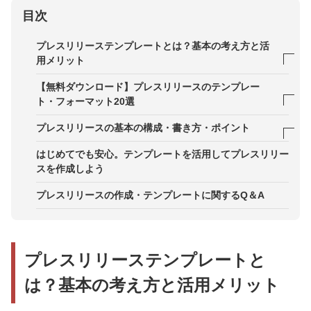
目次
プレスリリーステンプレートとは？基本の考え方と活
用メリット
テンプレートを使うメリット：構成の標準化・工数
【無料ダウンロード】プレスリリースのテンプレー
削減・品質担保
ト・フォーマット20選
自社に合ったテンプレートを選ぶポイント
1．新商品発売・新サービス提供のテンプレート
プレスリリースの基本の構成・書き方・ポイント
2．イベント・セミナー開催に関するテンプレート
タイトルの書き方
はじめてでも安心。テンプレートを活用してプレスリリー
スを作成しよう
3．サービスに関するテンプレート
リード文の書き方
プレスリリースの作成・テンプレートに関するQ＆A
4．企業に関するテンプレート
本文の書き方
5．その他のテンプレート
問い合わせ先・企業情報の書き方
PR TIMES社員監修「業界別」×「配信機会別」例
プレスリリーステンプレートと
文付きテンプレート解説記事
は？基本の考え方と活用メリット