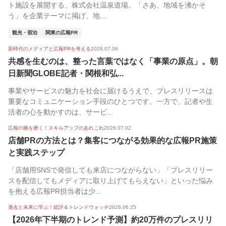
ト施設を展開する、株式会社温泉道場。「さあ、地域を沸かそ
う」を企業テーマに掲げ、地...
観光・宿泊
関東の広報PR
新時代のメディアと広報PRを考える
2026.07.06
共感を生むのは、整った言葉ではなく「事業の原点」。朝
日新聞GLOBE記者・関根和弘...
事業やサービスの魅力を社会に届けるうえで、プレスリリースは
重要なコミュニケーション手段のひとつです。一方で、記者や生
活者の心を動かすのは、サービ...
広報の腕を磨く！スキルアップのあれこれ
2026.07.02
店舗PRの方法とは？集客につながる効果的な広報PR施策
と実践ステップ
「店舗用SNSで発信しても来店につながらない」「プレスリリー
スを配信してもメディアに取り上げてもらえない」といった悩み
を抱える広報PR担当者は少...
過去と未来に学ぶ！総評＆トレンドウォッチ
2026.06.25
【2026年下半期のトレンド予測】約20万件のプレスリリ