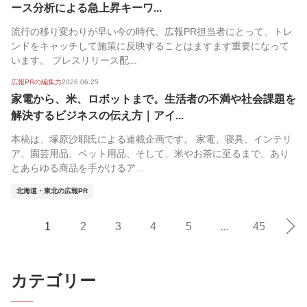
ース分析による急上昇キーワ...
流行の移り変わりが早い今の時代、広報PR担当者にとって、トレ
ンドをキャッチして施策に反映することはますます重要になって
います。 プレスリリース配...
広報PRの編集力
2026.06.25
家電から、米、ロボットまで。生活者の不満や社会課題を
解決するビジネスの伝え方｜アイ...
本稿は、塚原沙耶氏による連載企画です。 家電、寝具、インテリ
ア、園芸用品、ペット用品、そして、米やお茶に至るまで、あり
とあらゆる商品を手がけるア...
北海道・東北の広報PR
1
2
3
4
5
...
45
カテゴリー