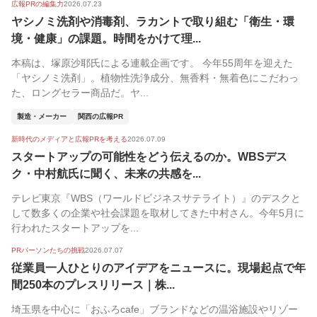
広報PRの編集力
2026.07.23
ヤシノミ洗剤や消毒剤、ラカントで取り組む「衛生・環
境・健康」の課題。時間をかけて理...
本稿は、塚原沙耶氏による連載企画です。 今年55周年を迎えた
「ヤシノミ洗剤」。植物性洗浄成分、無香料・無着色にこだわっ
た、ロングセラー商品だ。ヤ...
製造・メーカー
関西の広報PR
新時代のメディアと広報PRを考える
2026.07.09
スタートアップの可能性をどう伝えるのか。WBSデス
ク・中村航氏に聞く、未来の共感を...
テレビ東京『WBS（ワールドビジネスサテライト）』のデスクと
して数多くの企業や社会課題を取材してきた中村さん。今年5月に
行われたスタートアップを...
PRパーソンたちの挑戦
2026.07.07
従業員一人ひとりのアイデアをニュースに。現場起点で年
間250本のプレスリリース｜株...
埼玉県を中心に「おふろcafe」ブランドなどの温浴施設やリゾー