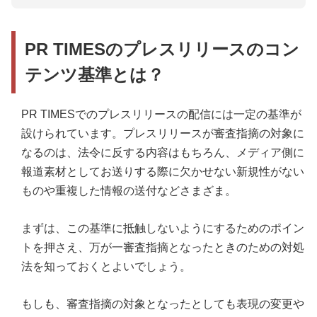
原因3．配信済みの情報を再告知している
PR TIMESのプレスリリースのコン
原因4．メディア掲載情報を告知している
テンツ基準とは？
原因5．調査リリースの概要や調査情報が不足して
いる
原因6．第三者の権利侵害のおそれがある
PR TIMESでのプレスリリースの配信には一定の基準が
設けられています。プレスリリースが審査指摘の対象に
原因7．記載内容に法令抵触のおそれがある
なるのは、法令に反する内容はもちろん、メディア側に
原因8．対談・インタビューやコラム形式になって
報道素材としてお送りする際に欠かせない新規性がない
いる
ものや重複した情報の送付などさまざま。
まずは、この基準に抵触しないようにするためのポイン
トを押さえ、万が一審査指摘となったときのための対処
法を知っておくとよいでしょう。
もしも、審査指摘の対象となったとしても表現の変更や