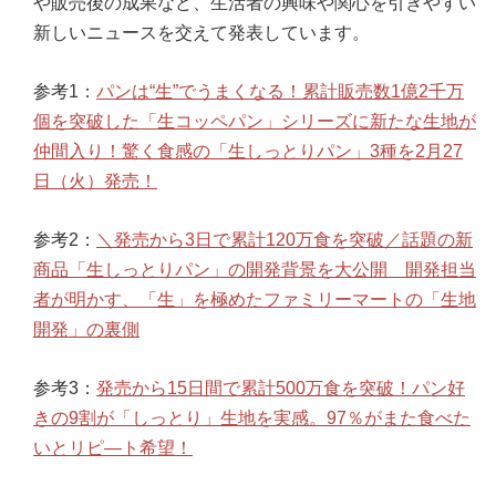
や販売後の成果など、生活者の興味や関心を引きやすい
新しいニュースを交えて発表しています。
参考1：
パンは“生”でうまくなる！累計販売数1億2千万
個を突破した「生コッペパン」シリーズに新たな生地が
仲間入り！驚く食感の「生しっとりパン」3種を2月27
日（火）発売！
参考2：
＼発売から3日で累計120万食を突破／話題の新
商品「生しっとりパン」の開発背景を大公開 開発担当
者が明かす、「生」を極めたファミリーマートの「生地
開発」の裏側
参考3：
発売から15日間で累計500万食を突破！パン好
きの9割が「しっとり」生地を実感。97％がまた食べた
いとリピ―ト希望！