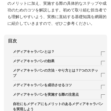
のメリットに加え、実施する際の具体的なステップや成
功のためのコツを解説します。初めて取り組む担当者で
も理解しやすいよう、実務に直結する基礎知識を網羅的
に紹介していきますので、ぜひご参考ください。
目次
メディアキャラバンとは？
メディアリレーションズや、メディアプロモートと
メディアキャラバンの効果
の違い
効果1．メディアとの信頼性を構築できる
メディアキャラバンの方法・やり方とは？7つのステッ
メディアキャラバンを実施するべき企業とタイミン
プ
効果2．自社製品・サービスの理解と業界の認知を
グ
広める
STEP1．企画づくりをする
メディアキャラバンを成功させるコツ
効果3．メディア側のニーズやトレンドを把握でき
STEP2．製品・サービスの資料・サンプル、業界ご
記者目線で情報を伝える
メディアキャラバンを実施する際の注意点
る
とのアピールポイントを準備する
ニュース性を重視する
営業活動と混同しない
自社にもメディアにもメリットのあるメディアキャラバン
効果4．記事掲載や特集企画につながる可能性が高
STEP3．訪問するメディアの選定をする
を実現しよう