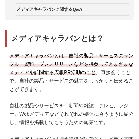
複数部署と連携して情報を整理する
取材や掲載を強要しない
まる
STEP4．アポイントを取る
メディアキャラバンに関するQ&A
継続的に実施し関係性を深める
オフレコ情報や守秘義務に配慮する
STEP5．メディアキャラバンに行く
STEP6．アフターフォローをする
メディアキャラバンとは？
STEP7．結果をまとめ、次回への対策を検討するる
メディアキャラバンとは、自社の製品・サービスのサン
プル、資料、プレスリリースなどを持参してさまざまな
メディアを訪問する広報PR活動のこと
。直接会うこと
で、自社の製品・サービスの魅力をしっかりと伝えるこ
とができます。
自社の製品やサービスを、新聞や雑誌、テレビ、ラジ
オ、Webメディアなどそれぞれの媒体に合うように紹介
し、情報を掲載してもらうための施策です。
メディアキャラバンは情報提供だけでなく、メディア関