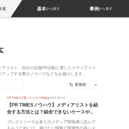
基本
事例
検索
から探す
から探す
本
ィアリスト。自社の広報PR活動に適したメディアリス
クアップする際のノウハウなどをお届けします。
新着順
新着順
PR TIMESで困ったときの対処法
2021.07.21
最初から
【PR TIMESノウハウ】メディアリストを結
合する方法とは？結合できないケースや...
人気順
プレスリリースを多くのメディア関係者に読んで
もらうためには、届けたい情報と関連性の高いメ