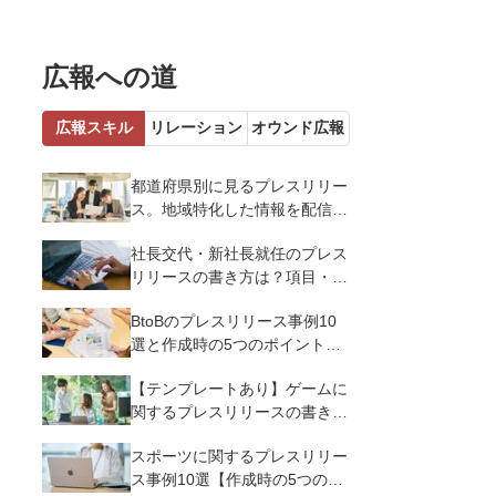
広報への道
広報スキル
リレーション
オウンド広報
都道府県別に見るプレスリリー
ス。地域特化した情報を配信す
るメリットとコツを解説
社長交代・新社長就任のプレス
リリースの書き方は？項目・ポ
イント・事例を紹介
BtoBのプレスリリース事例10
選と作成時の5つのポイントを
解説
【テンプレートあり】ゲームに
関するプレスリリースの書き方
｜3つのポイントと事例を解説
スポーツに関するプレスリリー
ス事例10選【作成時の5つのポ