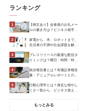
ランキング
【例文あり】会食後のお礼メー
ルの書き方は？ビジネス相手に
好印象を与えるマナーとポイン
家電から、米、ロボットまで。
トを解説
生活者の不満や社会課題を解決
するビジネスの伝え方｜アイリ
プレスリリースの最適な配信タ
スオーヤマ株式会社
イミングは？曜日・時間・時期
を戦略的に決定して効果を最大
統合報告書とは？有価証券報告
化させよう
書・アニュアルレポートとの違
い、作り方など基礎知識を解説
行動心理学とは？身近な例やし
ぐさ一覧から、ビジネス使える
13選を解説
もっとみる