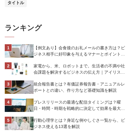
タイトル
ランキング
【例文あり】会食後のお礼メールの書き方は？ビ
ジネス相手に好印象を与えるマナーとポイントを
解説
家電から、米、ロボットまで。生活者の不満や社
会課題を解決するビジネスの伝え方｜アイリスオ
ーヤマ株式会社
統合報告書とは？有価証券報告書・アニュアルレ
ポートとの違い、作り方など基礎知識を解説
プレスリリースの最適な配信タイミングは？曜
日・時間・時期を戦略的に決定して効果を最大化
させよう
行動心理学とは？身近な例やしぐさ一覧から、ビ
ジネス使える13選を解説