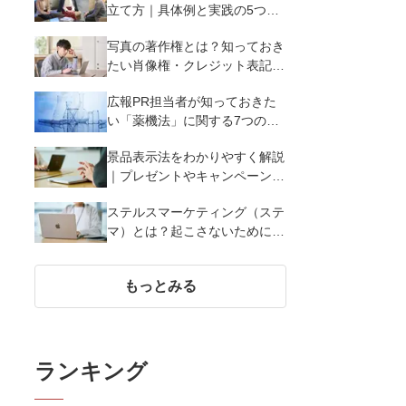
立て方｜具体例と実践の5つの
ポイントを解説
写真の著作権とは？知っておき
たい肖像権・クレジット表記
（コピーライト）まで写真の権
広報PR担当者が知っておきた
利を解説
い「薬機法」に関する7つのこ
と
景品表示法をわかりやすく解説
｜プレゼントやキャンペーン実
施時に違反しないために知って
ステルスマーケティング（ステ
おくべき7つのポイント【事例
マ）とは？起こさないために広
あり】
報が知っておきたい5つの基本
知識
もっとみる
ランキング