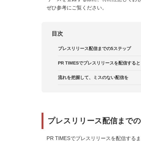
ぜひ参考にご覧ください。
目次
プレスリリース配信までの5ステップ
STEP1．PR TIMESに企業本登録
PR TIMESでプレスリリースを配信する
STEP2．企業ページの設定をする
1．キャッチーでわかりやすいタイ
流れを把握して、ミスのない配信を
STEP3．メディアリストを作成す
2．問い合わせ先を明記する
STEP4．参考になるプレスリリー
3．カテゴリ・位置情報などの関連
プレスリリース配信までの
STEP5．プレスリリースを配信す
PR TIMESでプレスリリースを配信す