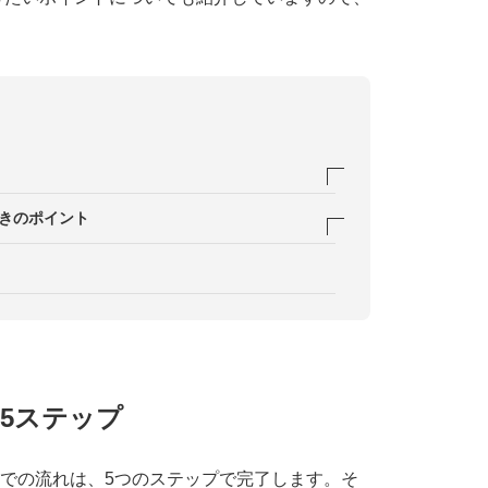
する
ときのポイント
トル
る
スを読んでみる
情報を登録する
5ステップ
る
るまでの流れは、5つのステップで完了します。そ