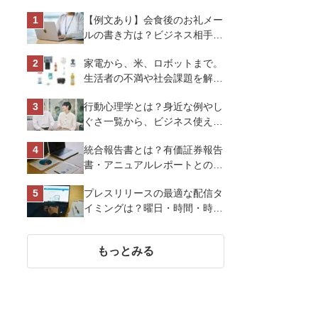
【例文あり】会食後のお礼メー
ルの書き方は？ビジネス相手に
好印象を与えるマナーとポイン
家電から、米、ロボットまで。
トを解説
生活者の不満や社会課題を解決
するビジネスの伝え方｜アイリ
行動心理学とは？身近な例やし
スオーヤマ株式会社
ぐさ一覧から、ビジネス使える
13選を解説
統合報告書とは？有価証券報告
書・アニュアルレポートとの違
い、作り方など基礎知識を解説
プレスリリースの最適な配信タ
イミングは？曜日・時間・時期
を戦略的に決定して効果を最大
化させよう
もっとみる