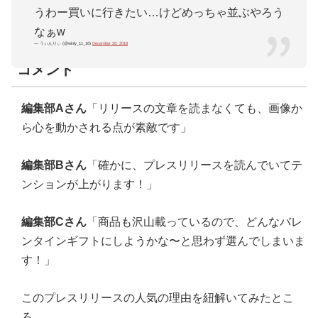
うわー買いに行きたい…けどめっちゃ並ぶやろう
なぁw
PRTIMES MAGAZINE編集部のピックアップ
— うぃんりぃ (@winly_11_16)
December 28, 2018
コメント
編集部Aさん
「リリースの文章を読まなくても、画像か
ら心を動かされる点が素敵です」
編集部Bさん
「確かに、プレスリリースを読んでいてテ
ンションが上がります！」
編集部Cさん
「商品も沢山載っているので、どんなバレ
ンタインギフトにしようかな〜と思わず選んでしまいま
す！」
このプレスリリースの人気の理由を紐解いてみたとこ
ろ、