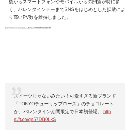
後からスマートフォンやモバイルからの閲覧が特に多
く、バレンタインデーまでSNSをはじめとした拡散によ
り高いPV数を維持しました。
https://twitter.com/dokubana__3/status/1085500872103059456
スイーツじゃないみたい！可愛すぎる新ブランド
「TOKYOチューリップローズ」のチョコレート
が、バレンタイン期間限定で日本初登場。
http
s://t.co/qn57DB0LkS