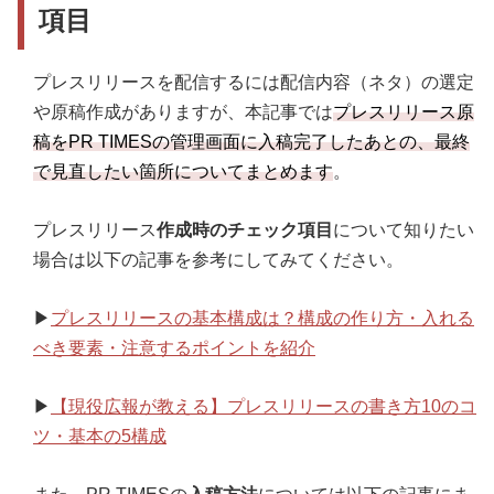
項目
最終チェック項目5．配信先メディアを確認
最終チェック項目6．配信方法に合わせてFAX原稿
プレスリリースを配信するには配信内容（ネタ）の選定
を設定する
や原稿作成がありますが、本記事では
プレスリリース
原
最終チェック項目7．メールタイトルを設定する
稿をPR TIMESの管理画面に入稿完了したあとの、最終
最終チェック項目8．公開制限の有無を確認する
で見直したい箇所についてまとめます
。
最終チェック項目9．配信時間を確認する
プレスリリース
作成時のチェック項目
について知りたい
最終チェック項目10．プレスリリースURLを事前に
場合は以下の記事を参考にしてみてください。
確認する
▶
プレスリリースの基本構成は？構成の作り方・入れる
べき要素・注意するポイントを紹介
▶
【現役広報が教える】プレスリリースの書き方10のコ
ツ・基本の5構成