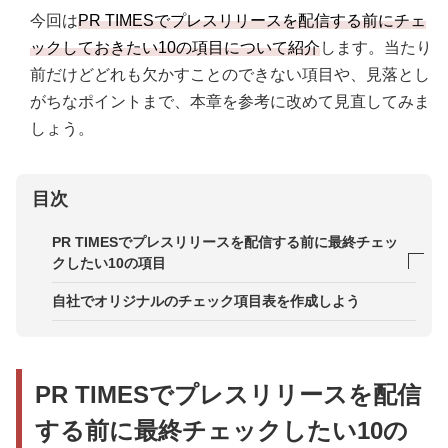
今回は
PR TIMESでプレスリリースを配信する前にチェ
ックしておきたい10の項目について紹介
します。当たり
前だけどどれも欠かすことのできない項目や、見落とし
がちなポイントまで、本章を参考に改めて見直してみま
しょう。
目次
PR TIMESでプレスリリースを配信する前に最終チェッ
クしたい10の項目
最終チェック項目1．問い合わせ先が記載されてい
自社でオリジナルのチェック項目表を作成しよう
るか確認する
最終チェック項目2．文章を校正する
PR TIMESでプレスリリースを配信
最終チェック項目3．プレビューで確認する
する前に最終チェックしたい10の
最終チェック項目4．社内・社外確認をする