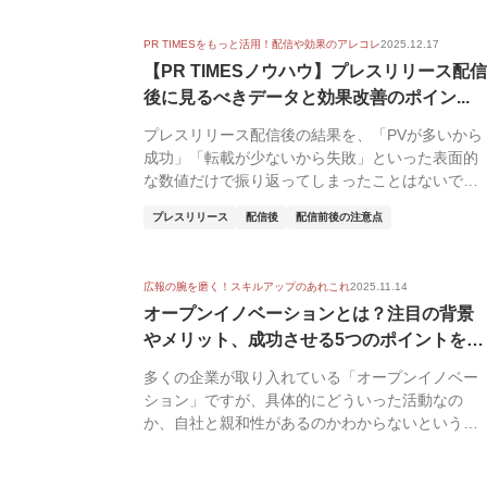
PR TIMESをもっと活用！配信や効果のアレコレ
2025.12.17
【PR TIMESノウハウ】プレスリリース配信
後に見るべきデータと効果改善のポイン...
プレスリリース配信後の結果を、「PVが多いから
成功」「転載が少ないから失敗」といった表面的
な数値だけで振り返ってしまったことはないでし
ょうか。実...
プレスリリース
配信後
配信前後の注意点
広報の腕を磨く！スキルアップのあれこれ
2025.11.14
オープンイノベーションとは？注目の背景
やメリット、成功させる5つのポイントを解
説【...
多くの企業が取り入れている「オープンイノベー
ション」ですが、具体的にどういった活動なの
か、自社と親和性があるのかわからないという方
もいるのではな...