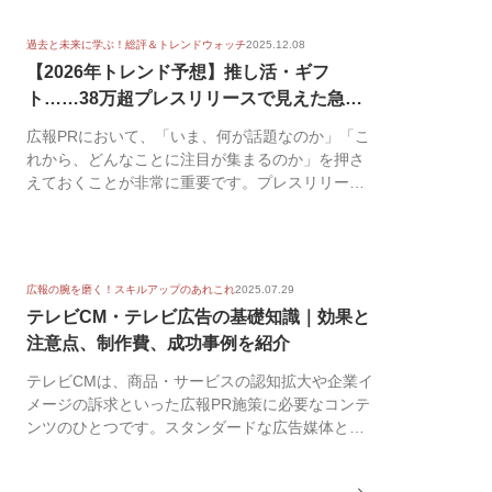
過去と未来に学ぶ！総評＆トレンドウォッチ
2025.12.08
【2026年トレンド予想】推し活・ギフ
ト……38万超プレスリリースで見えた急上
昇キ...
広報PRにおいて、「いま、何が話題なのか」「こ
れから、どんなことに注目が集まるのか」を押さ
えておくことが非常に重要です。プレスリリース
配信サービ...
広報の腕を磨く！スキルアップのあれこれ
2025.07.29
テレビCM・テレビ広告の基礎知識｜効果と
注意点、制作費、成功事例を紹介
テレビCMは、商品・サービスの認知拡大や企業イ
メージの訴求といった広報PR施策に必要なコンテ
ンツのひとつです。スタンダードな広告媒体とも
いえます...