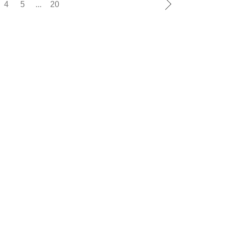
4
5
...
20