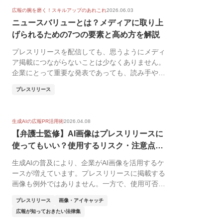
広報の腕を磨く！スキルアップのあれこれ
2026.06.03
ニュースバリューとは？メディアに取り上
げられるための7つの要素と高め方を解説
プレスリリースを配信しても、思うようにメディ
ア掲載につながらないことは少なくありません。
企業にとって重要な発表であっても、読み手や社
会にとっての...
プレスリリース
生成AIの広報PR活用術
2026.04.08
【弁護士監修】AI画像はプレスリリースに
使ってもいい？使用するリスク・注意点と
効果...
生成AIの普及により、企業がAI画像を活用するケ
ースが増えています。プレスリリースに掲載する
画像も例外ではありません。一方で、使用可否や
リスク判...
プレスリリース
画像・アイキャッチ
広報が知っておきたい法律集