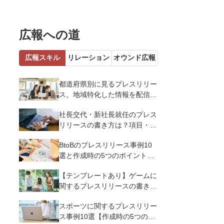
広報への道
広報スキル
リレーション
オウンド広報
都道府県別に見るプレスリリー
ス。地域特化した情報を配信す
るメリットとコツを解説
社長交代・新社長就任のプレス
リリースの書き方は？項目・ポ
イント・事例を紹介
BtoBのプレスリリース事例10
選と作成時の5つのポイントを
解説
【テンプレートあり】ゲームに
関するプレスリリースの書き方
｜3つのポイントと事例を解説
スポーツに関するプレスリリー
ス事例10選【作成時の5つのポ