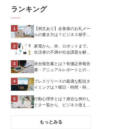
ランキング
【例文あり】会食後のお礼メー
ルの書き方は？ビジネス相手に
好印象を与えるマナーとポイン
家電から、米、ロボットまで。
トを解説
生活者の不満や社会課題を解決
するビジネスの伝え方｜アイリ
統合報告書とは？有価証券報告
スオーヤマ株式会社
書・アニュアルレポートとの違
い、作り方など基礎知識を解説
プレスリリースの最適な配信タ
イミングは？曜日・時間・時期
を戦略的に決定して効果を最大
行動心理学とは？身近な例やし
化させよう
ぐさ一覧から、ビジネス使える
13選を解説
もっとみる