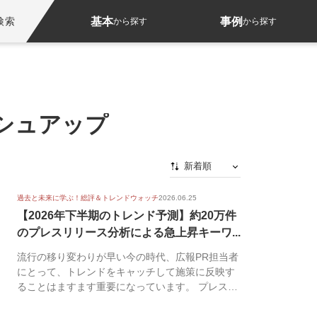
基本
事例
検索
から探す
から探す
シュアップ
新着順
新着順
過去と未来に学ぶ！総評＆トレンドウォッチ
2026.06.25
最初から
【2026年下半期のトレンド予測】約20万件
のプレスリリース分析による急上昇キーワ...
人気順
流行の移り変わりが早い今の時代、広報PR担当者
にとって、トレンドをキャッチして施策に反映す
ることはますます重要になっています。 プレスリ
リース配...