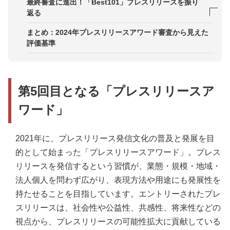
インフルエンス賞：株式会社ヤッホーブルーイング
最終審査に進出！「Best101」プレスリリースを振り
返る
ソーシャル賞：株式会社ヘラルボニー
東海電子株式会社
まとめ：2024年プレスリリースアワード審査から見えた
ヒューマン賞：ピジョン株式会社
評価基準
株式会社一の坊
イノベーティブ賞：株式会社オレンジ
ポケットフーズ株式会社
第5回目となる「プレスリリースア
株式会社ドミノ・ピザ ジャパン
ワード」
2021年に、プレスリリース発信文化の普及と発展を目
的として始まった「プレスリリースアワード」。プレス
リリースを発信するという習慣が、業態・規模・地域・
法人個人を問わず広がり、表現方法や用途にも発展性を
持たせることを目指しています。エントリーされたプレ
スリリースは、社会性や公益性、共感性、将来性などの
視点から、プレスリリースの可能性拡大に貢献している