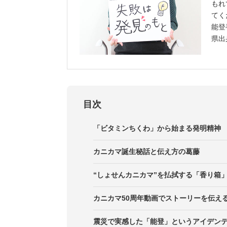
もれ
てく
能登
県出
目次
「ビタミンちくわ」から始まる発明精神
カニカマ誕生秘話と伝え方の葛藤
“しょせんカニカマ”を払拭する「香り箱
カニカマ50周年動画でストーリーを伝え
震災で実感した「能登」というアイデン