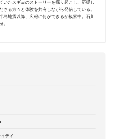
ていたスギヨのストーリーを掘り起こし、応援し
ださる方々と体験を共有しながら発信している。
半島地震以降、広報に何ができるか模索中。石川
身。
」
る
ティティ