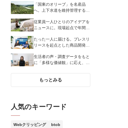
「国東のオリーブ」を名産品
スオーヤマ株式会社
へ。上下水道を維持管理する会
社がアグリ事業で挑む地方創生
従業員一人ひとりのアイデアを
｜キュウセツAQUA株式会社・
ニュースに。現場起点で年間
国東クリーブガーデン
250本のプレスリリース｜株式
たった一人に届ける。プレスリ
会社温泉道場
リースを起点とした商品開発と
広報PR｜まくら株式会社
生活者の声・調査データをもと
に「多様な価値観」に応え、共
感を育む広報PR｜パナソニッ
ク株式会社
もっとみる
人気のキーワード
Webクリッピング
btob