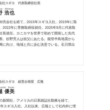
会社スギヨ 代表取締役社長
no Hiroya
野 浩也
卸売会社を経て、2015年スギヨ入社。2019年に取
、2022年に専務取締役就任。2025年9月に代表取
社長就任。カニカマを世界で初めて開発した先代
長、杉野芳人は祖父にあたる。能登半島地震から
興に向け、地域と共に歩む決意でいる。石川県出
会社スギヨ 経営企画室 広報
koshi Yumi
越 優美
の新聞社、アメリカの日系雑誌社勤務を経て、
18年スギヨ入社。入社以来、広報として社内外に埋