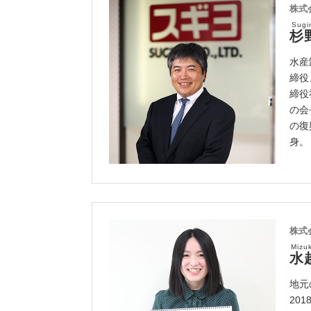
株式
Sugi
杉
水産
締役
締役
の会
の復
身。
株式
Mizu
水
地元
20