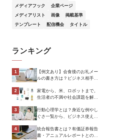
メディアフック
企業ページ
メディアリスト
画像
掲載基準
テンプレート
配信機会
タイトル
ランキング
【例文あり】会食後のお礼メー
ルの書き方は？ビジネス相手に
好印象を与えるマナーとポイン
家電から、米、ロボットまで。
トを解説
生活者の不満や社会課題を解決
するビジネスの伝え方｜アイリ
行動心理学とは？身近な例やし
スオーヤマ株式会社
ぐさ一覧から、ビジネス使える
13選を解説
統合報告書とは？有価証券報告
書・アニュアルレポートとの違