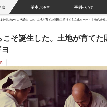
基本
事例
検索
から探す
から探す
は能登だからこそ誕生した。土地が育てた開発者精神で食文化を未来へ｜株式会社
らこそ誕生した。土地が育てた
ギヨ
R