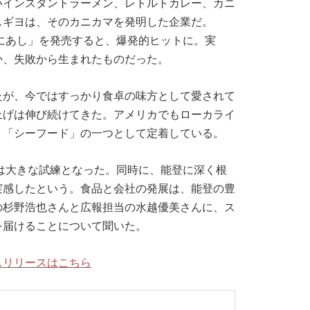
いインスタントラーメン、レトルトカレー、カニ
スギヨは、そのカニカマを発明した企業だ。
かにあし」を発売すると、爆発的ヒットに。実
か、失敗から生まれたものだった。
たが、今ではすっかり食卓の味方として愛されて
上げは伸び続けてきた。アメリカでもローカライ
、「シーフード」の一つとして定着している。
震は大きな試練となった。同時に、能登に深く根
実感したという。食品と会社の発展は、能登の豊
の杉野浩也さんと広報担当の水越優美さんに、ス
を届けることについて聞いた。
スリリースはこちら