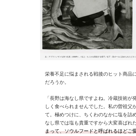
左：アブラツノザメを持つ社員（1958年）／右上：ちくわを製造する様子／右下：段ボールに詰められたビタミン
栄養不足に悩まされる戦後のヒット商品
だろうか。
「長野は海なし県ですよね。冷蔵技術が
しく食べられませんでした。私の曽祖父
て。極めつけに、ちくわのなかに塩を詰
なし県では塩も貴重ですから大変喜ばれ
まって、ソウルフードと呼ばれるほどご