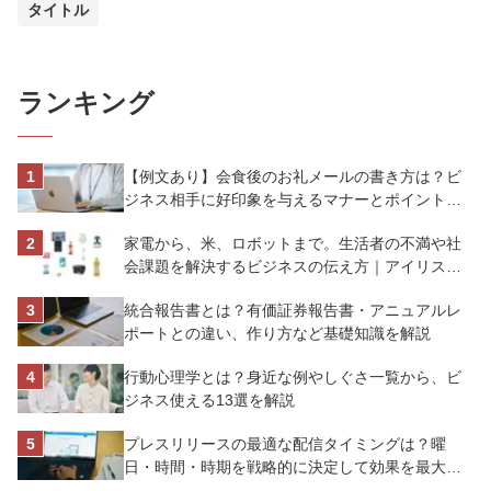
タイトル
ランキング
【例文あり】会食後のお礼メールの書き方は？ビ
ジネス相手に好印象を与えるマナーとポイントを
解説
家電から、米、ロボットまで。生活者の不満や社
会課題を解決するビジネスの伝え方｜アイリスオ
ーヤマ株式会社
統合報告書とは？有価証券報告書・アニュアルレ
ポートとの違い、作り方など基礎知識を解説
行動心理学とは？身近な例やしぐさ一覧から、ビ
ジネス使える13選を解説
プレスリリースの最適な配信タイミングは？曜
日・時間・時期を戦略的に決定して効果を最大化
させよう