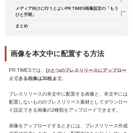
アップロードする画像を選択する
ファイルサイズは10MBまで
画面解像度＝1920px × 1280px以上がおすすめ
メディア向けに行うとよいPR TIMES画像設定の「もう
ひと手間」
画像の表示面積を考える
画像の色と明るさを意識する
まとめ
画像の縦横比（アスペクト比）選び方
キャプションを活用して情報を補足
【参考】記者が思わず記事を書きたくなるサムネイ
画像を本文中に配置する方法
ル
PR TIMESでは、
ひとつのプレスリリースにアップロー
ドできる画像は
3
0枚まで
。
プレスリリースの本文中に配置する画像と、本文中には
配置しないもののプレスリリース素材としてダウンロー
ド設定できる画像の2種類をアップロードできます。
画像をアップロードするときには、プレスリリース作成