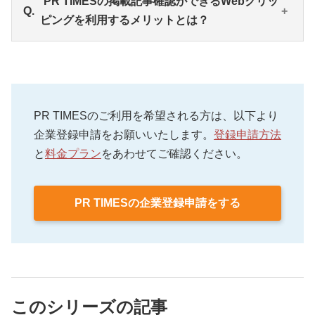
PR TIMESの掲載記事確認ができるWebクリッ
をレポーティングできます。 調査対象のWebメディ
ピングを利用するメリットとは？
アは、国内ニュースサイト、ポータルサイト、キュ
レーションサイト、動画サイトなど約2,200媒体超で
す。
把握しきれていない掲載状況まで効率的に確認でき
るほか、業界の動向など気になるキーワードの報道
傾向がわかります。また、ネガティブな報道もいち
PR TIMESのご利用を希望される方は、以下より
早く察知できるでしょう。
企業登録申請をお願いいたします。
登録申請方法
と
料金プラン
をあわせてご確認ください。
PR TIMESの企業登録申請をする
このシリーズの記事