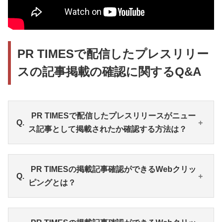
PR TIMESで配信したプレスリリー
スの記事掲載の確認に関するQ&A
PR TIMESで配信したプレスリリースがニュー
ス記事として掲載されたか確認する方法は？
PR TIMESの「Webクリッピングサービス」の利用が
PR TIMESの掲載記事確認ができるWebクリッ
おすすめです。プレスリリース転載先の確認だけで
ピングとは？
なく、ニュース記事としてメディアに掲載された情
報も正確に転載・掲載状況を把握できます。
あらかじめ設定した条件とマッチするWeb上の露出