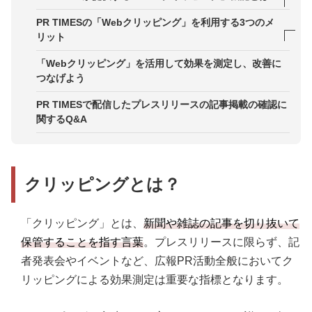
PR TIMESで確認できる「提携オンラインメディ
PR TIMESの「Webクリッピング」を利用する3つのメ
ア」との違いは？
リット
PR TIMESの「Webクリッピング」の料金は？
メリット1．低価格で掲載レポートまで確認できる
「Webクリッピング」を活用して効果を測定し、改善に
つなげよう
メリット2．新規アカウント開設不要で手軽に開始
できる
PR TIMESで配信したプレスリリースの記事掲載の確認に
関するQ&A
メリット3．コミュニケーションツール連携で掲載
状況を素早く共有できる
クリッピングとは？
「クリッピング」とは、
新聞や雑誌の記事を切り抜いて
保管することを指す言葉
。プレスリリースに限らず、記
者発表会やイベントなど、広報PR活動全般においてク
リッピングによる効果測定は重要な指標となります。