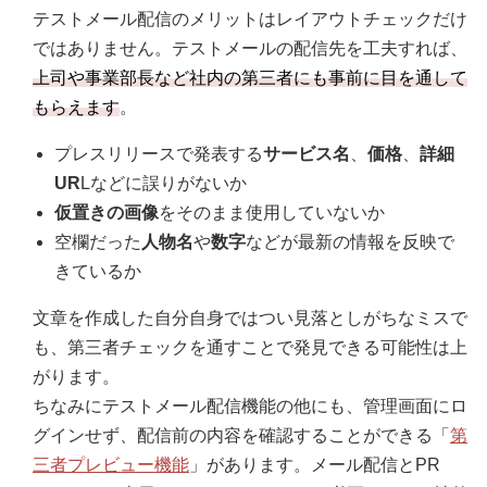
テストメール配信のメリットはレイアウトチェックだけ
ではありません。テストメールの配信先を工夫すれば、
上司や事業部長など社内の第三者にも事前に目を通して
もらえます
。
プレスリリースで発表する
サービス名
、
価格
、
詳細
UR
Lなどに誤りがないか
仮置きの画像
をそのまま使用していないか
空欄だった
人物名
や
数字
などが最新の情報を反映で
きているか
文章を作成した自分自身ではつい見落としがちなミスで
も、第三者チェックを通すことで発見できる可能性は上
がります。
ちなみにテストメール配信機能の他にも、管理画面にロ
グインせず、配信前の内容を確認することができる「
第
三者プレビュー機能
」があります。メール配信とPR