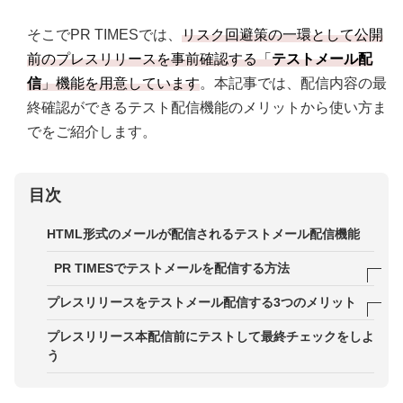
そこでPR TIMESでは、
リスク回避策の一環として公開
前のプレスリリースを事前確認する「
テストメール配
信
」機能を用意しています
。本記事では、配信内容の最
終確認ができるテスト配信機能のメリットから使い方ま
でをご紹介します。
目次
HTML形式のメールが配信されるテストメール配信機能
PR TIMESでテストメールを配信する方法
プレスリリース作成画面のプレビューより実行
プレスリリースをテストメール配信する3つのメリット
プレスリリース作成後の最終確認ページで実行
メリット1．レイアウトや文字化けの確認ができる
プレスリリース本配信前にテストして最終チェックをしよ
う
テストメール配信後のメールチェック
メリット2．必要な情報が入っているのか第三者に
も確認してもらえる