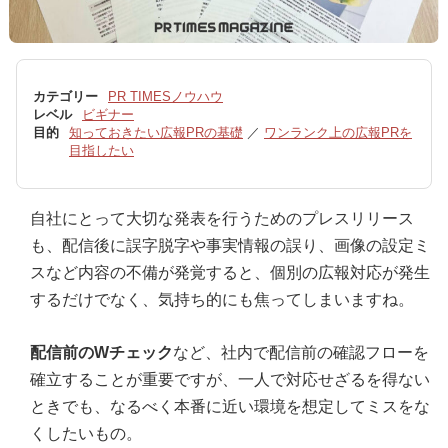
カテゴリー
PR TIMESノウハウ
レベル
ビギナー
目的
知っておきたい広報PRの基礎
／
ワンランク上の広報PRを
目指したい
自社にとって大切な発表を行うためのプレスリリース
も、配信後に誤字脱字や事実情報の誤り、画像の設定ミ
スなど内容の不備が発覚すると、個別の広報対応が発生
するだけでなく、気持ち的にも焦ってしまいますね。
配信前のWチェック
など、社内で配信前の確認フローを
確立することが重要ですが、一人で対応せざるを得ない
ときでも、なるべく本番に近い環境を想定してミスをな
くしたいもの。