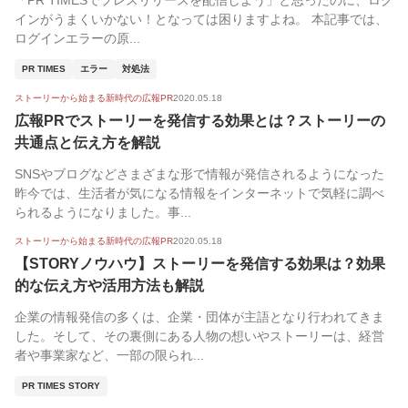
「PR TIMESでプレスリリースを配信しよう」と思ったのに、ログ
インがうまくいかない！となっては困りますよね。 本記事では、
ログインエラーの原...
PR TIMES
エラー
対処法
ストーリーから始まる新時代の広報PR
2020.05.18
広報PRでストーリーを発信する効果とは？ストーリーの
共通点と伝え方を解説
SNSやブログなどさまざまな形で情報が発信されるようになった
昨今では、生活者が気になる情報をインターネットで気軽に調べ
られるようになりました。事...
ストーリーから始まる新時代の広報PR
2020.05.18
【STORYノウハウ】ストーリーを発信する効果は？効果
的な伝え方や活用方法も解説
企業の情報発信の多くは、企業・団体が主語となり行われてきま
した。そして、その裏側にある人物の想いやストーリーは、経営
者や事業家など、一部の限られ...
PR TIMES STORY