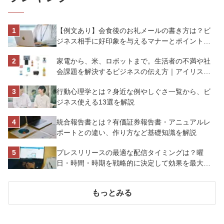
【例文あり】会食後のお礼メールの書き方は？ビ
ジネス相手に好印象を与えるマナーとポイントを
解説
家電から、米、ロボットまで。生活者の不満や社
会課題を解決するビジネスの伝え方｜アイリスオ
ーヤマ株式会社
行動心理学とは？身近な例やしぐさ一覧から、ビ
ジネス使える13選を解説
統合報告書とは？有価証券報告書・アニュアルレ
ポートとの違い、作り方など基礎知識を解説
プレスリリースの最適な配信タイミングは？曜
日・時間・時期を戦略的に決定して効果を最大化
させよう
もっとみる