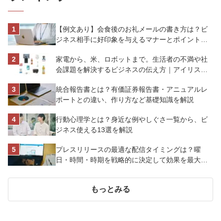
【例文あり】会食後のお礼メールの書き方は？ビ
ジネス相手に好印象を与えるマナーとポイントを
解説
家電から、米、ロボットまで。生活者の不満や社
会課題を解決するビジネスの伝え方｜アイリスオ
ーヤマ株式会社
統合報告書とは？有価証券報告書・アニュアルレ
ポートとの違い、作り方など基礎知識を解説
行動心理学とは？身近な例やしぐさ一覧から、ビ
ジネス使える13選を解説
プレスリリースの最適な配信タイミングは？曜
日・時間・時期を戦略的に決定して効果を最大化
させよう
もっとみる