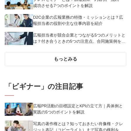
成功させる7つのポイントを解説
D2C企業の広報業務の特徴・ミッションとは？広
報担当者の役割や主な仕事内容を紹介
広報担当者が競合企業とつながる5つのメリットと
は？付き合うときの5つの注意点、合同施策例を紹
介
もっとみる
「
ビギナー
」の注目記事
広報PR活動の目標設定とKPIの立て方｜具体例と
実践の5つのポイントを解説
写真の著作権とは？知っておきたい肖像権・クレ
ジット表記（コピーライト）まで写真の権利を解