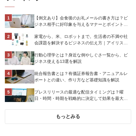
【例文あり】会食後のお礼メールの書き方は？ビ
ジネス相手に好印象を与えるマナーとポイントを
解説
家電から、米、ロボットまで。生活者の不満や社
会課題を解決するビジネスの伝え方｜アイリスオ
ーヤマ株式会社
行動心理学とは？身近な例やしぐさ一覧から、ビ
ジネス使える13選を解説
統合報告書とは？有価証券報告書・アニュアルレ
ポートとの違い、作り方など基礎知識を解説
プレスリリースの最適な配信タイミングは？曜
日・時間・時期を戦略的に決定して効果を最大化
させよう
もっとみる