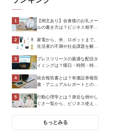
【例文あり】会食後のお礼メー
ルの書き方は？ビジネス相手に
好印象を与えるマナーとポイン
家電から、米、ロボットまで。
トを解説
生活者の不満や社会課題を解決
するビジネスの伝え方｜アイリ
プレスリリースの最適な配信タ
スオーヤマ株式会社
イミングは？曜日・時間・時期
を戦略的に決定して効果を最大
統合報告書とは？有価証券報告
化させよう
書・アニュアルレポートとの違
い、作り方など基礎知識を解説
行動心理学とは？身近な例やし
ぐさ一覧から、ビジネス使える
13選を解説
もっとみる