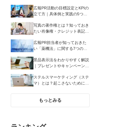
広報PR活動の目標設定とKPIの
立て方｜具体例と実践の5つの
ポイントを解説
写真の著作権とは？知っておき
たい肖像権・クレジット表記
（コピーライト）まで写真の権
広報PR担当者が知っておきた
利を解説
い「薬機法」に関する7つのこ
と
景品表示法をわかりやすく解説
｜プレゼントやキャンペーン実
施時に違反しないために知って
ステルスマーケティング（ステ
おくべき7つのポイント【事例
マ）とは？起こさないために広
あり】
報が知っておきたい5つの基本
知識
もっとみる
ランキング