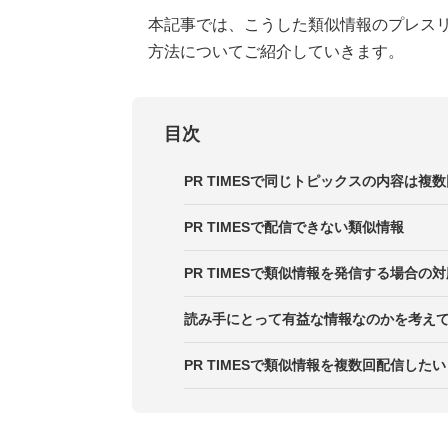
本記事では、こうした類似情報のプレス
方法についてご紹介していきます。
目次
PR TIMESで同じトピックスの内容は複
PR TIMESで配信できない類似情報
１．同じ文面のプレスリリースは配
PR TIMESで類似情報を発信する場合の
２．新規情報がない場合は配信でき
１．新規キャンペーン情報を切り口
読み手にとって有益な情報なのかを考え
３．「あと〇日！」など集客目的の
２．リニューアルや新機能のお知ら
PR TIMESで類似情報を複数回配信したい
３．「100万ダウンロード突破」