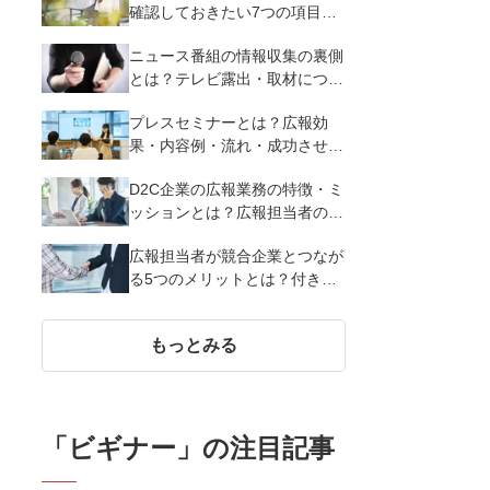
確認しておきたい7つの項目・
重要性を解説
ニュース番組の情報収集の裏側
とは？テレビ露出・取材につな
げる広報PR活動7つのテクニッ
プレスセミナーとは？広報効
クを解説
果・内容例・流れ・成功させる
7つのポイントを解説
D2C企業の広報業務の特徴・ミ
ッションとは？広報担当者の役
割や主な仕事内容を紹介
広報担当者が競合企業とつなが
る5つのメリットとは？付き合
うときの5つの注意点、合同施
策例を紹介
もっとみる
「
ビギナー
」の注目記事