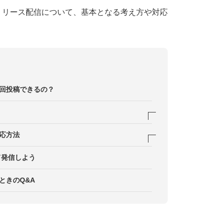
リリース配信について、基本となる考え方や対応
数回投稿できるの？
信はできない
対応方法
ない
にする
て発信しよう
再告知は配信できない
せをメインにする
ときのQ&A
などの記録をフックにする