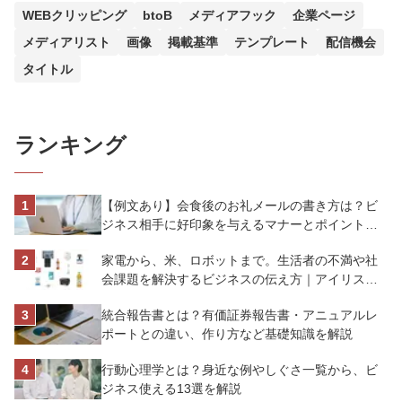
WEBクリッピング
btoB
メディアフック
企業ページ
メディアリスト
画像
掲載基準
テンプレート
配信機会
タイトル
ランキング
【例文あり】会食後のお礼メールの書き方は？ビ
ジネス相手に好印象を与えるマナーとポイントを
解説
家電から、米、ロボットまで。生活者の不満や社
会課題を解決するビジネスの伝え方｜アイリスオ
ーヤマ株式会社
統合報告書とは？有価証券報告書・アニュアルレ
ポートとの違い、作り方など基礎知識を解説
行動心理学とは？身近な例やしぐさ一覧から、ビ
ジネス使える13選を解説