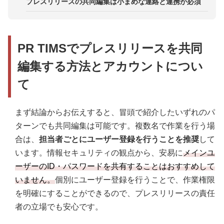
推奨：プレスリリース専用エディター「PR
プレスリリースの共同編集は小まめな連絡と連携が必須
注意点2．権限によって操作できる範囲が異なる
Editor」での共同編集
PR TIMSでプレスリリースを共同
編集する方法とアカウントについ
て
まず結論からお伝えすると、冒頭で紹介したいずれのパ
ターンでも共同編集は可能です。複数名で作業を行う場
合は、
担当者ごとにユーザー登録を行うことを推奨
して
います。情報セキュリティの観点から、安易に
メインユ
ーザーのID・パスワードを共有することはおすすめして
いません。
個別にユーザー登録を行うことで、作業権限
を明確にすることができるので、プレスリリースの責任
者の立場でも安心です。