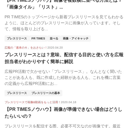
【PR TIMESノウハウ】画像を複数横に並べる方法とは？
「画像タイル」「リスト」...
PR TIMESのトップページから新着プレスリリースを見てもわかる
ように、ほとんどのプレスリリースに画像が入っています。そし
て、情報を取り上げる...
プレスリリース
PR TIMES
並べる
画像・アイキャッチ
広報の「基本のキ」をおさらい！
2020.04.20
プレスリリースとは？意味、配信する目的と使い方を広報
担当者がわかりやすく簡単に解説
広報PR活動で欠かせない「プレスリリース」。なんとなく聞いた
ことがある人も、既に作成した経験がある人も、これを機に言葉
の定義から広報PR活動にお...
プレスリリース
プレスリリースの基本
プレスリリースで画像&動画をもっと活用！
2020.04.18
【PR TIMESノウハウ】画像が準備できない場合はどうし
たらいいの？
プレスリリースを配信する際、必要不可欠なのが画像です。最近