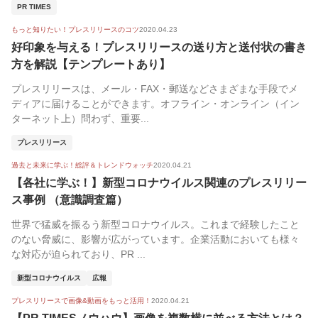
PR TIMES
もっと知りたい！プレスリリースのコツ
2020.04.23
好印象を与える！プレスリリースの送り方と送付状の書き
方を解説【テンプレートあり】
プレスリリースは、メール・FAX・郵送などさまざまな手段でメ
ディアに届けることができます。オフライン・オンライン（イン
ターネット上）問わず、重要...
プレスリリース
過去と未来に学ぶ！総評＆トレンドウォッチ
2020.04.21
【各社に学ぶ！】新型コロナウイルス関連のプレスリリー
ス事例 （意識調査篇）
世界で猛威を振るう新型コロナウイルス。これまで経験したこと
のない脅威に、影響が広がっています。企業活動においても様々
な対応が迫られており、PR ...
新型コロナウイルス
広報
プレスリリースで画像&動画をもっと活用！
2020.04.21