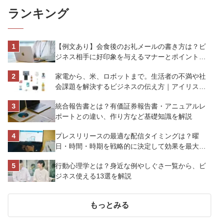
ランキング
【例文あり】会食後のお礼メールの書き方は？ビ
ジネス相手に好印象を与えるマナーとポイントを
解説
家電から、米、ロボットまで。生活者の不満や社
会課題を解決するビジネスの伝え方｜アイリスオ
ーヤマ株式会社
統合報告書とは？有価証券報告書・アニュアルレ
ポートとの違い、作り方など基礎知識を解説
プレスリリースの最適な配信タイミングは？曜
日・時間・時期を戦略的に決定して効果を最大化
させよう
行動心理学とは？身近な例やしぐさ一覧から、ビ
ジネス使える13選を解説
もっとみる