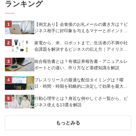
ランキング
【例文あり】会食後のお礼メールの書き方は？ビ
ジネス相手に好印象を与えるマナーとポイントを
解説
家電から、米、ロボットまで。生活者の不満や社
会課題を解決するビジネスの伝え方｜アイリスオ
ーヤマ株式会社
統合報告書とは？有価証券報告書・アニュアルレ
ポートとの違い、作り方など基礎知識を解説
プレスリリースの最適な配信タイミングは？曜
日・時間・時期を戦略的に決定して効果を最大化
させよう
行動心理学とは？身近な例やしぐさ一覧から、ビ
ジネス使える13選を解説
もっとみる