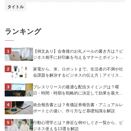
タイトル
ランキング
【例文あり】会食後のお礼メールの書き方は？ビ
ジネス相手に好印象を与えるマナーとポイントを
解説
家電から、米、ロボットまで。生活者の不満や社
会課題を解決するビジネスの伝え方｜アイリスオ
ーヤマ株式会社
プレスリリースの最適な配信タイミングは？曜
日・時間・時期を戦略的に決定して効果を最大化
させよう
統合報告書とは？有価証券報告書・アニュアルレ
ポートとの違い、作り方など基礎知識を解説
行動心理学とは？身近な例やしぐさ一覧から、ビ
ジネス使える13選を解説