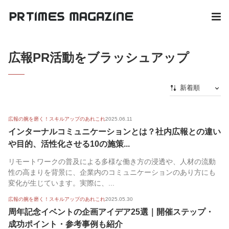
広報PR活動をブラッシュアップ
新着順
新着順
広報の腕を磨く！スキルアップのあれこれ
2025.06.11
最初から
インターナルコミュニケーションとは？社内広報との違い
人気順
や目的、活性化させる10の施策...
リモートワークの普及による多様な働き方の浸透や、人材の流動
性の高まりを背景に、企業内のコミュニケーションのあり方にも
変化が生じています。実際に、...
広報の腕を磨く！スキルアップのあれこれ
2025.05.30
周年記念イベントの企画アイデア25選｜開催ステップ・
成功ポイント・参考事例も紹介