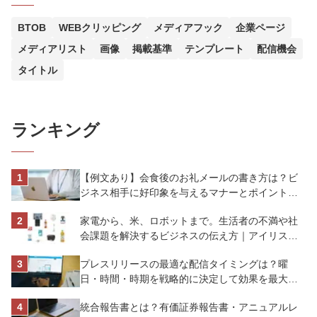
BTOB
WEBクリッピング
メディアフック
企業ページ
メディアリスト
画像
掲載基準
テンプレート
配信機会
タイトル
ランキング
【例文あり】会食後のお礼メールの書き方は？ビ
ジネス相手に好印象を与えるマナーとポイントを
解説
家電から、米、ロボットまで。生活者の不満や社
会課題を解決するビジネスの伝え方｜アイリスオ
ーヤマ株式会社
プレスリリースの最適な配信タイミングは？曜
日・時間・時期を戦略的に決定して効果を最大化
させよう
統合報告書とは？有価証券報告書・アニュアルレ