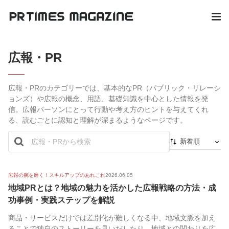
広報・PR
広報・PRのカテゴリーでは、基本的なPR（パブリック・リレーシ
ョンズ）や広報の概念、用語、基礎知識を中心とした情報を発
信。広報パーソンにとって行動や考え方のヒントを与えてくれ
る、読むごとに認知と理解が深まるようなページです。
新着順
新着順
最初から
広報の腕を磨く！スキルアップのあれこれ
2026.06.05
地域PRとは？地域の魅力を活かした広報戦略の方法・成
人気順
功事例・実践ステップを解説
商品・サービスだけでは差別化が難しくなる中、地域文脈を加え
ることで独自のストーリーを見いだしたり、地域との関わりを広