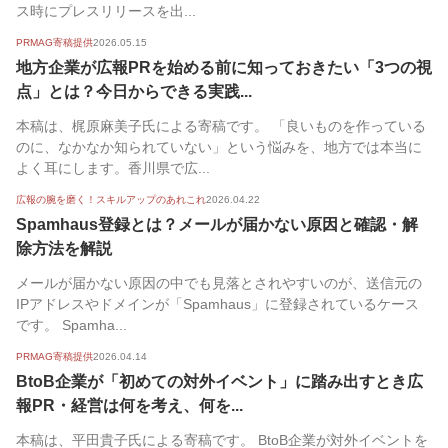
ス時にプレスリリースを出...
PRMAG寄稿提供
2026.05.15
地方企業が広報PRを始める前に知っておきたい「3つの視
点」とは？今日からできる実践...
本稿は、梶原麻美子氏による寄稿です。 「良いものを作っている
のに、なかなか知られていない」という悩みを、地方では本当に
よく耳にします。香川県で広...
広報の腕を磨く！スキルアップのあれこれ
2026.04.22
Spamhaus登録とは？メールが届かない原因と確認・解
除方法を解説
メールが届かない原因の中でも見落とされやすいのが、送信元の
IPアドレスやドメインが「Spamhaus」に登録されているケース
です。 Spamha...
PRMAG寄稿提供
2026.04.14
BtoB企業が「初めての対外イベント」に踏み出すとき広
報PR・経営は何を考え、何を...
本稿は、平田貴子氏による寄稿です。 BtoB企業が対外イベントを