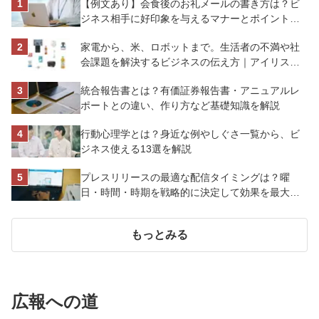
【例文あり】会食後のお礼メールの書き方は？ビ
ジネス相手に好印象を与えるマナーとポイントを
解説
家電から、米、ロボットまで。生活者の不満や社
会課題を解決するビジネスの伝え方｜アイリスオ
ーヤマ株式会社
統合報告書とは？有価証券報告書・アニュアルレ
ポートとの違い、作り方など基礎知識を解説
行動心理学とは？身近な例やしぐさ一覧から、ビ
ジネス使える13選を解説
プレスリリースの最適な配信タイミングは？曜
日・時間・時期を戦略的に決定して効果を最大化
させよう
もっとみる
広報への道