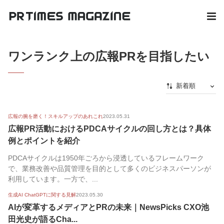
ワンランク上の広報PRを目指したい
新着順
新着順
広報の腕を磨く！スキルアップのあれこれ
2023.05.31
最初から
広報PR活動におけるPDCAサイクルの回し方とは？具体
人気順
例とポイントを紹介
PDCAサイクルは1950年ごろから浸透しているフレームワーク
で、業務改善や品質管理を目的として多くのビジネスパーソンが
利用しています。一方で、...
生成AI ChatGPTに関する見解
2023.05.30
AIが変革するメディアとPRの未来｜NewsPicks CXO池
田光史が語るCha...