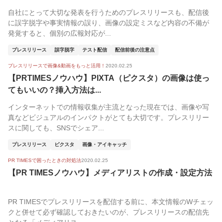
自社にとって大切な発表を行うためのプレスリリースも、配信後
に誤字脱字や事実情報の誤り、画像の設定ミスなど内容の不備が
発覚すると、個別の広報対応が...
プレスリリース
誤字脱字
テスト配信
配信前後の注意点
プレスリリースで画像&動画をもっと活用！
2020.02.25
【PRTIMESノウハウ】PIXTA（ピクスタ）の画像は使っ
てもいいの？挿入方法は...
インターネットでの情報収集が主流となった現在では、画像や写
真などビジュアルのインパクトがとても大切です。プレスリリー
スに関しても、SNSでシェア...
プレスリリース
ピクスタ
画像・アイキャッチ
PR TIMESで困ったときの対処法
2020.02.25
【PR TIMESノウハウ】メディアリストの作成・設定方法
PR TIMESでプレスリリースを配信する前に、本文情報のWチェッ
クと併せて必ず確認しておきたいのが、プレスリリースの配信先