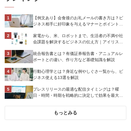
【例文あり】会食後のお礼メールの書き方は？ビ
ジネス相手に好印象を与えるマナーとポイントを
解説
家電から、米、ロボットまで。生活者の不満や社
会課題を解決するビジネスの伝え方｜アイリスオ
ーヤマ株式会社
統合報告書とは？有価証券報告書・アニュアルレ
ポートとの違い、作り方など基礎知識を解説
行動心理学とは？身近な例やしぐさ一覧から、ビ
ジネス使える13選を解説
プレスリリースの最適な配信タイミングは？曜
日・時間・時期を戦略的に決定して効果を最大化
させよう
もっとみる