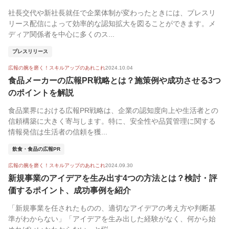
社長交代や新社長就任で企業体制が変わったときには、プレスリ
リース配信によって効率的な認知拡大を図ることができます。メ
ディア関係者を中心に多くのス...
プレスリリース
広報の腕を磨く！スキルアップのあれこれ
2024.10.04
食品メーカーの広報PR戦略とは？施策例や成功させる3つ
のポイントを解説
食品業界における広報PR戦略は、企業の認知度向上や生活者との
信頼構築に大きく寄与します。特に、安全性や品質管理に関する
情報発信は生活者の信頼を獲...
飲食・食品の広報PR
広報の腕を磨く！スキルアップのあれこれ
2024.09.30
新規事業のアイデアを生み出す4つの方法とは？検討・評
価するポイント、成功事例を紹介
「新規事業を任されたものの、適切なアイデアの考え方や判断基
準がわからない」「アイデアを生み出した経験がなく、何から始