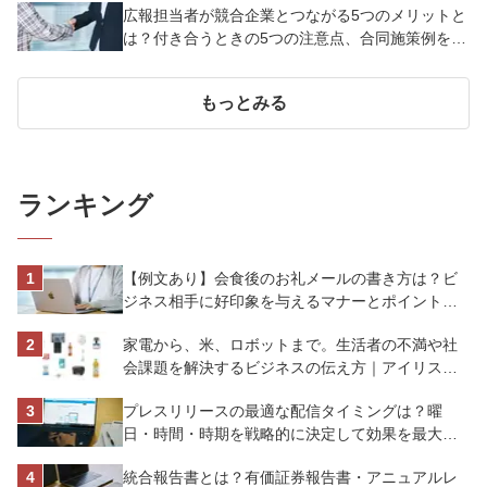
広報担当者が競合企業とつながる5つのメリットと
は？付き合うときの5つの注意点、合同施策例を紹
介
もっとみる
ランキング
【例文あり】会食後のお礼メールの書き方は？ビ
ジネス相手に好印象を与えるマナーとポイントを
解説
家電から、米、ロボットまで。生活者の不満や社
会課題を解決するビジネスの伝え方｜アイリスオ
ーヤマ株式会社
プレスリリースの最適な配信タイミングは？曜
日・時間・時期を戦略的に決定して効果を最大化
させよう
統合報告書とは？有価証券報告書・アニュアルレ