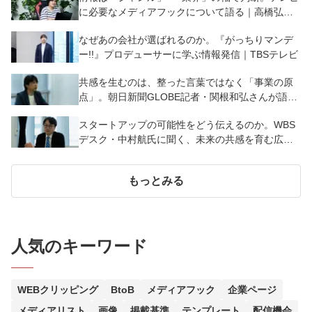
に必要なメディアフックについて語る｜高橋弘樹
氏
なぜあの会社が選ばれるのか。『がっちりマンデ
ー!!』プロデューサーに学ぶ情報発信｜TBSテレビ
共感を生むのは、整った言葉ではなく「事業の原
点」。朝日新聞GLOBE記者・関根和弘さんが語
る、スタートアップ広報の本質とは
スタートアップの可能性をどう伝えるのか。WBS
デスク・中村航氏に聞く、未来の共感を育む広報
PR
もっとみる
人気のキーワード
WEBクリッピング
BtoB
メディアフック
企業ページ
メディアリスト
画像
掲載基準
テンプレート
配信機会