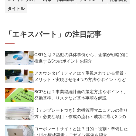
タイトル
「
エキスパート
」の注目記事
CSRとは？活動の具体事例から、企業が戦略的に
推進する5つのポイントを紹介
アカウンタビリティとは？重視されている背景・
メリット・実現させる4つの方法やポイントなど基
礎知識を紹介
BCPとは？事業継続計画の策定方法やポイント、
発動基準、リスクなど基本事項を解説
【テンプレートつき】危機管理マニュアルの作り
方：必要な項目・作成の流れ・成功に導く3つのポ
イントを解説
コーポレートサイトとは？目的・役割・準備した
い12の構成要素・デザイン事例を紹介