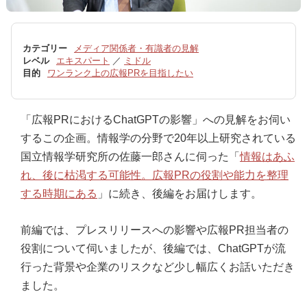
カテゴリー
メディア関係者・有識者の見解
レベル
エキスパート
／
ミドル
目的
ワンランク上の広報PRを目指したい
「広報PRにおけるChatGPTの影響」への見解をお伺い
するこの企画。情報学の分野で20年以上研究されている
国立情報学研究所の佐藤一郎さんに伺った「
情報はあふ
れ、後に枯渇する可能性。広報PRの役割や能力を整理
する時期にある
」に続き、後編をお届けします。
前編では、プレスリリースへの影響や広報PR担当者の
役割について伺いましたが、後編では、ChatGPTが流
行った背景や企業のリスクなど少し幅広くお話いただき
ました。