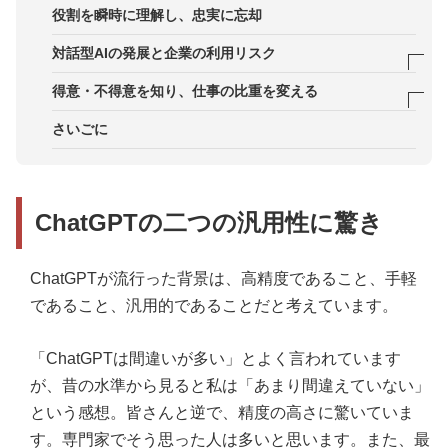
役割を瞬時に理解し、忠実に忘却
対話型AIの発展と企業の利用リスク
人間の関与で回避できるリスク
得意・不得意を知り、仕事の比重を変える
文章生成以外の効率化をセットに
AIにない「無知の知」
さいごに
人間ができない確率からの広い視野
ChatGPTの二つの汎用性に驚き
ChatGPTが流行った背景は、高精度であること、手軽
であること、汎用的であることだと考えています。
「ChatGPTは間違いが多い」とよく言われています
が、昔の水準から見ると私は「あまり間違えていない」
という感想。皆さんと逆で、精度の高さに驚いていま
す。専門家でそう思った人は多いと思います。また、最