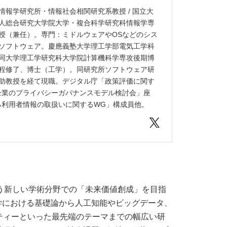
情報学研究所・情報社会相関研究系教授 / 国立大
人総合研究大学院大学・複合科学研究科情報学専
授（兼任）。専門：ミドルウェアやOSなどのシス
ソフトウェア。慶應義塾大学理工学部電気工学科
同大学理工学研究科大学院計算機科学専攻後期博
程修了、博士（工学）。同研究所ソフトウェア研
助教授を経て現職。デジタル庁「政策評価に関す
企業のプライバシーガバナンスモデル検討会」座
る利用者情報の取扱いに関するWG」構成員他。
いう新しい学術分野での「未来価値創成」を目指
学における基礎論から人工知能やビッグデータ、
情報セキュリティーといった最先端のテーマまでの幅広い研