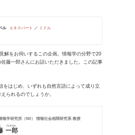
ベル
エキスパート
／
ミドル
への見解をお伺いするこの企画。情報学の分野で20
の佐藤一郎さんにお話いただきました。この記事
信をはじめ、いずれも自然言語によって成り立
考えられるのでしょうか。
情報学研究所（NII） 情報社会相関研究系 教授
o Ichiro
藤 一郎