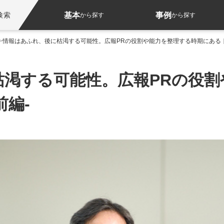
基本
事例
検索
から探す
から探す
情報はあふれ、後に枯渇する可能性。広報PRの役割や能力を整理する時期にある｜
枯渇する可能性。広報PRの役割
前編-