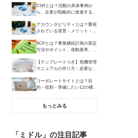
CSRとは？活動の具体事例か
ら、企業が戦略的に推進する5
つのポイントを紹介
アカウンタビリティとは？重視
されている背景・メリット・実
現させる4つの方法やポイント
BCPとは？事業継続計画の策定
など基礎知識を紹介
方法やポイント、発動基準、リ
スクなど基本事項を解説
【テンプレートつき】危機管理
マニュアルの作り方：必要な項
目・作成の流れ・成功に導く3
コーポレートサイトとは？目
つのポイントを解説
的・役割・準備したい12の構成
要素・デザイン事例を紹介
もっとみる
「
ミドル
」の注目記事