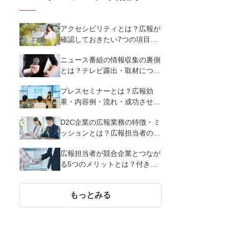
アクセシビリティとは？広報が
確認しておきたい7つの項目・
重要性を解説
ニュース番組の情報収集の裏側
とは？テレビ露出・取材につな
げる広報PR活動7つのテクニッ
プレスセミナーとは？広報効
クを解説
果・内容例・流れ・成功させる
7つのポイントを解説
D2C企業の広報業務の特徴・ミ
ッションとは？広報担当者の役
割や主な仕事内容を紹介
広報担当者が競合企業とつなが
る5つのメリットとは？付き合
うときの5つの注意点、合同施
策例を紹介
もっとみる