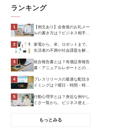
ランキング
【例文あり】会食後のお礼メー
ルの書き方は？ビジネス相手に
好印象を与えるマナーとポイン
家電から、米、ロボットまで。
トを解説
生活者の不満や社会課題を解決
するビジネスの伝え方｜アイリ
統合報告書とは？有価証券報告
スオーヤマ株式会社
書・アニュアルレポートとの違
い、作り方など基礎知識を解説
プレスリリースの最適な配信タ
イミングは？曜日・時間・時期
を戦略的に決定して効果を最大
行動心理学とは？身近な例やし
化させよう
ぐさ一覧から、ビジネス使える
13選を解説
もっとみる