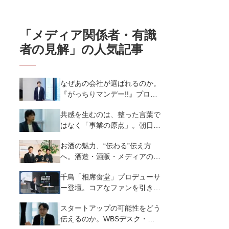
「
メディア関係者・有識
者の見解
」の人気記事
なぜあの会社が選ばれるのか。
『がっちりマンデー!!』プロデ
ューサーに学ぶ情報発信｜TBS
共感を生むのは、整った言葉で
テレビ
はなく「事業の原点」。朝日新
聞GLOBE記者・関根和弘さん
お酒の魅力、“伝わる”伝え方
が語る、スタートアップ広報の
へ。酒造・酒販・メディアの視
本質とは
点で学ぶ、売り上げにつながる
千鳥「相席食堂」プロデューサ
広報PR｜朝日酒造×いまでや
ー登壇。コアなファンを引きつ
×dancyu
ける秘訣は逆張りにあった｜朝
スタートアップの可能性をどう
日放送テレビ
伝えるのか。WBSデスク・中