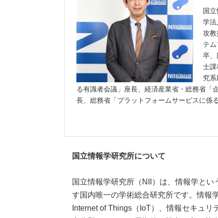
国立
学法
攻教
テム
卒、
士課
究系
る有識者会議」座長、経済産業省・総務省「
長、総務省「プラットフォームサービスに係
国立情報学研究所について
国立情報学研究所（NII）は、情報学と
す国内唯一の学術総合研究所です。情報
Internet of Things（IoT）、