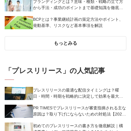
ブランディングとは？意味・種類・戦略の立て方
から手法・成功のポイントまで基礎知識を徹底解
説【成功事例あり】
BCPとは？事業継続計画の策定方法やポイント、
発動基準、リスクなど基本事項を解説
もっとみる
「
プレスリリース
」の人気記事
プレスリリースの最適な配信タイミングは？曜
日・時間・時期を戦略的に決定して効果を最大化
させよう
PR TIMESでプレスリリースが審査指摘される主な
原因は？取り下げにならないための対処法【2025
年版】
初めてのプレスリリースの書き方を徹底解説｜構