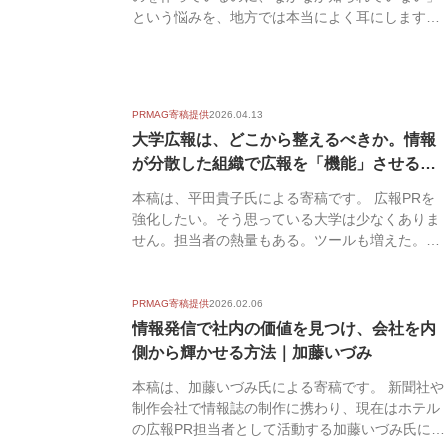
という悩みを、地方では本当によく耳にします。
香川県で広...
PRMAG寄稿提供
2026.04.13
大学広報は、どこから整えるべきか。情報
が分散した組織で広報を「機能」させる最
初の一...
本稿は、平田貴子氏による寄稿です。 広報PRを
強化したい。そう思っている大学は少なくありま
せん。担当者の熱量もある。ツールも増えた。そ
れでも、な...
PRMAG寄稿提供
2026.02.06
情報発信で社内の価値を見つけ、会社を内
側から輝かせる方法｜加藤いづみ
本稿は、加藤いづみ氏による寄稿です。 新聞社や
制作会社で情報誌の制作に携わり、現在はホテル
の広報PR担当者として活動する加藤いづみ氏に執