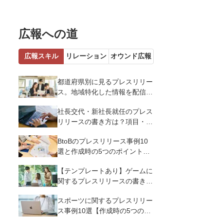
広報への道
広報スキル
リレーション
オウンド広報
都道府県別に見るプレスリリー
ス。地域特化した情報を配信す
るメリットとコツを解説
社長交代・新社長就任のプレス
リリースの書き方は？項目・ポ
イント・事例を紹介
BtoBのプレスリリース事例10
選と作成時の5つのポイントを
解説
【テンプレートあり】ゲームに
関するプレスリリースの書き方
｜3つのポイントと事例を解説
スポーツに関するプレスリリー
ス事例10選【作成時の5つのポ