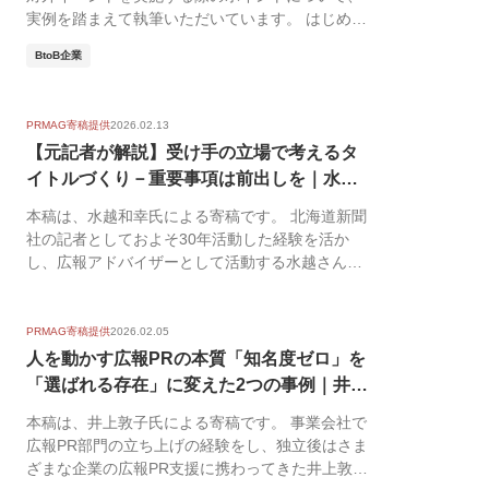
実例を踏まえて執筆いただいています。 はじめ
に：な...
BtoB企業
PRMAG寄稿提供
2026.02.13
【元記者が解説】受け手の立場で考えるタ
イトルづくり－重要事項は前出しを｜水越
和幸
本稿は、水越和幸氏による寄稿です。 北海道新聞
社の記者としておよそ30年活動した経験を活か
し、広報アドバイザーとして活動する水越さん
に、プレスリ...
PRMAG寄稿提供
2026.02.05
人を動かす広報PRの本質「知名度ゼロ」を
「選ばれる存在」に変えた2つの事例｜井上
敦...
本稿は、井上敦子氏による寄稿です。 事業会社で
広報PR部門の立ち上げの経験をし、独立後はさま
ざまな企業の広報PR支援に携わってきた井上敦子