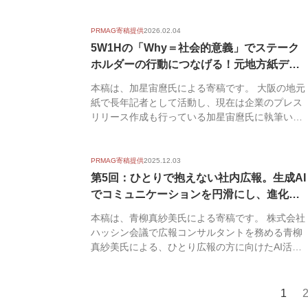
筆いただ...
PRMAG寄稿提供
2026.02.04
5W1Hの「Why＝社会的意義」でステーク
ホルダーの行動につなげる！元地方紙デス
ク...
本稿は、加星宙麿氏による寄稿です。 大阪の地元
紙で長年記者として活動し、現在は企業のプレス
リリース作成も行っている加星宙麿氏に執筆いた
だきました...
PRMAG寄稿提供
2025.12.03
第5回：ひとりで抱えない社内広報。生成AI
でコミュニケーションを円滑にし、進化さ
せ...
本稿は、青柳真紗美氏による寄稿です。 株式会社
ハッシン会議で広報コンサルタントを務める青柳
真紗美氏による、ひとり広報の方に向けたAI活用
に関する...
1