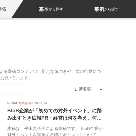
基本
事例
検索
から探す
から探す
による寄稿コンテンツ。新たな気づきや、次の行動につ
供いただいています。
新着順
新着順
PRMAG寄稿提供
2026.04.14
最初から
BtoB企業が「初めての対外イベント」に踏
み出すとき広報PR・経営は何を考え、何
人気順
を...
本稿は、平田貴子氏による寄稿です。 BtoB企業が
対外イベントを実施する際のポイントについて、