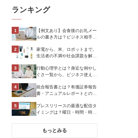
ランキング
【例文あり】会食後のお礼メー
ルの書き方は？ビジネス相手に
好印象を与えるマナーとポイン
家電から、米、ロボットまで。
トを解説
生活者の不満や社会課題を解決
するビジネスの伝え方｜アイリ
行動心理学とは？身近な例やし
スオーヤマ株式会社
ぐさ一覧から、ビジネス使える
13選を解説
統合報告書とは？有価証券報告
書・アニュアルレポートとの違
い、作り方など基礎知識を解説
プレスリリースの最適な配信タ
イミングは？曜日・時間・時期
を戦略的に決定して効果を最大
化させよう
もっとみる