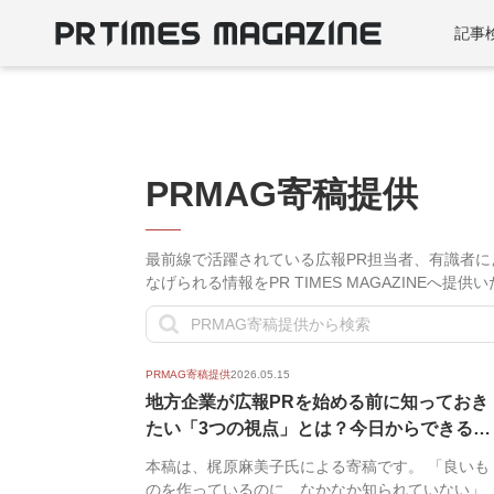
記事
PRMAG寄稿提供
最前線で活躍されている広報PR担当者、有識者
なげられる情報をPR TIMES MAGAZINEへ提
PRMAG寄稿提供
2026.05.15
地方企業が広報PRを始める前に知っておき
たい「3つの視点」とは？今日からできる実
践...
本稿は、梶原麻美子氏による寄稿です。 「良いも
のを作っているのに、なかなか知られていない」