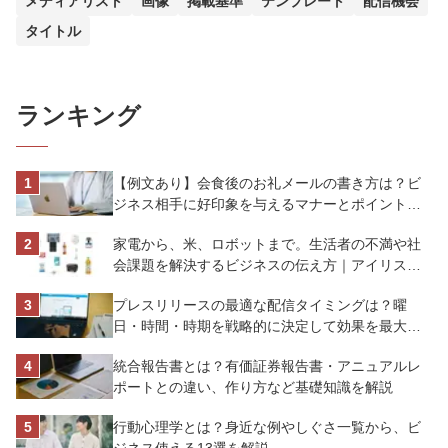
メディアリスト
画像
掲載基準
テンプレート
配信機会
タイトル
ランキング
【例文あり】会食後のお礼メールの書き方は？ビ
ジネス相手に好印象を与えるマナーとポイントを
解説
家電から、米、ロボットまで。生活者の不満や社
会課題を解決するビジネスの伝え方｜アイリスオ
ーヤマ株式会社
プレスリリースの最適な配信タイミングは？曜
日・時間・時期を戦略的に決定して効果を最大化
させよう
統合報告書とは？有価証券報告書・アニュアルレ
ポートとの違い、作り方など基礎知識を解説
行動心理学とは？身近な例やしぐさ一覧から、ビ
ジネス使える13選を解説