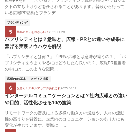
広報PRを担当していると、ブランディング戦略の策定やプロジェ
クトの立ち上げなどを任されることがあります。普段から行って
いる広報PR活動とブランデ...
ブランディング
5
広報の「基本のキ」をおさらい！
2021.01.29
パブリシティとは？意味と、広報・PRとの違いや成果に
繋げる実践ノウハウを解説
「パブリシティとは何？」「PRや広報とは意味が違うの？」「パ
ブリシティをうまくやるにはどうしたら良いの？」広報PR担当者
の中には、このような疑問...
広報PRの基本
メディア掲載
6
広報の腕を磨く！スキルアップのあれこれ
2025.06.11
インターナルコミュニケーションとは？社内広報との違い
や目的、活性化させる10の施策...
リモートワークの普及による多様な働き方の浸透や、人材の流動
性の高まりを背景に、企業内のコミュニケーションのあり方にも
変化が生じています。実際に、...