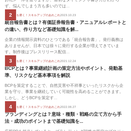
ず、悩んでしまう方も多いのでは...
2
広報の腕を磨く！スキルアップのあれこれ
2023.10.23
統合報告書とは？有価証券報告書・アニュアルレポートと
の違い、作り方など基礎知識を解...
企業の情報開示資料のひとつである「統合報告書」。発行義務は
ありませんが、日本では徐々に発行する企業が増えてきていま
す。制作後はプレスリリース配信...
3
広報の腕を磨く！スキルアップのあれこれ
2021.12.24
BCPとは？事業継続計画の策定方法やポイント、発動基
準、リスクなど基本事項を解説
BCPを策定することで、自然災害や不祥事といったリスクから企
業を守り、事業を継続していく可能性を高めることができます。
しかし、どうBCPを策定す...
4
広報の腕を磨く！スキルアップのあれこれ
2022.06.27
ブランディングとは？意味・種類・戦略の立て方から手
法・成功のポイントまで基礎知識を...