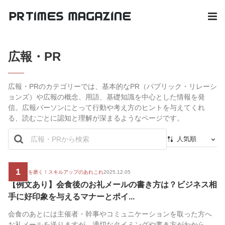
広報・PR
広報・PRのカテゴリーでは、基本的なPR（パブリック・リレーシ
ョンズ）や広報の概念、用語、基礎知識を中心とした情報を発
信。広報パーソンにとって行動や考え方のヒントを与えてくれ
る、読むごとに認知と理解が深まるようなページです。
人気順
新着順
1
最初から
広報の腕を磨く！スキルアップのあれこれ
2025.12.05
【例文あり】会食後のお礼メールの書き方は？ビジネス相
人気順
手に好印象を与えるマナーとポイ...
会食のあとには主催者・幹事やコミュニケーションを取った方へ
お礼メールを送りますが、適切なタイミングや書き方がわから