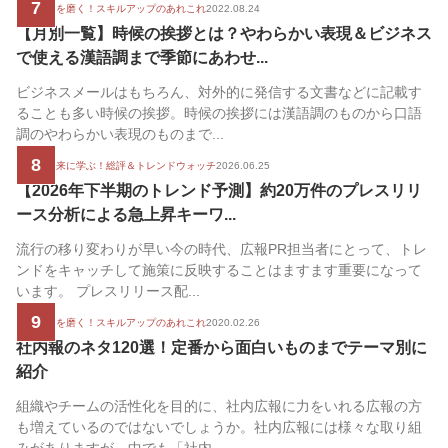
7
広報の腕を磨く！スキルアップのあれこれ
2022.08.24
【月別一覧】時候の挨拶とは？やわらかい表現＆ビジネス
で使える漢語調まで季節にあわせ...
ビジネスメールはもちろん、対外的に発信する文書などに記載す
ることも多い時候の挨拶。時候の挨拶には漢語調のものから口語
調のやわらかい表現のものまで...
8
過去と未来に学ぶ！総評＆トレンドウォッチ
2026.06.25
【2026年下半期のトレンド予測】約20万件のプレスリリ
ース分析による急上昇キーワ...
流行の移り変わりが早い今の時代、広報PR担当者にとって、トレ
ンドをキャッチして施策に反映することはますます重要になって
います。 プレスリリース配...
9
広報の腕を磨く！スキルアップのあれこれ
2020.02.26
社内報のネタ120選！定番から面白いものまでテーマ別に
紹介
組織やチームの活性化を目的に、社内広報に力をいれる広報の方
も増えているのではないでしょうか。社内広報には様々な取り組