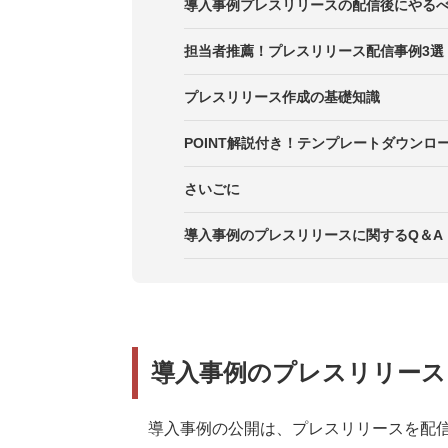
メリット4．導入先企業との関係性
ポイント3．導入先企業の担当者な
2．記載内容を項目化して、発表内
コツ1．ニュース性のあるタイミン
導入事例プレスリリースの配信後にやる
メリット5．採用や投資家向けにも
ポイント4．導入された製品やサー
3.「異例性」を明確に記載する
コツ2．導入事例を業界トレンドや
SNSやオウンドメディアで二次活
担当者推薦！プレスリリース配信事例3選
ポイント5．問い合わせ先や取材対
注意点4．導入先企業の了承を必ず
コツ3．タイトルとリード文で導入
営業資料や採用資料に転用する
事例1．株式会社網屋
プレスリリース作成の基礎知識
コツ4．写真や動画を用いて訴求力
メディア掲載記事を自社の信頼性向
事例2．株式会社リチカ
POINT解説付き！テンプレートダウンロ
事例3．株式会社Beat Fit
さいごに
導入事例のプレスリリースに関するQ＆A
導入事例のプレスリリース
導入事例の公開は、プレスリリースを配