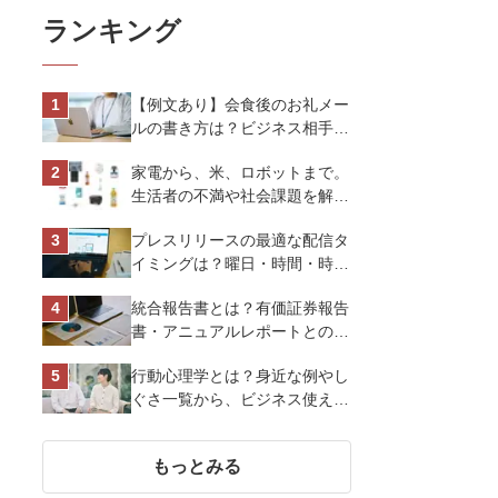
ランキング
【例文あり】会食後のお礼メー
ルの書き方は？ビジネス相手に
好印象を与えるマナーとポイン
家電から、米、ロボットまで。
トを解説
生活者の不満や社会課題を解決
するビジネスの伝え方｜アイリ
プレスリリースの最適な配信タ
スオーヤマ株式会社
イミングは？曜日・時間・時期
を戦略的に決定して効果を最大
統合報告書とは？有価証券報告
化させよう
書・アニュアルレポートとの違
い、作り方など基礎知識を解説
行動心理学とは？身近な例やし
ぐさ一覧から、ビジネス使える
13選を解説
もっとみる