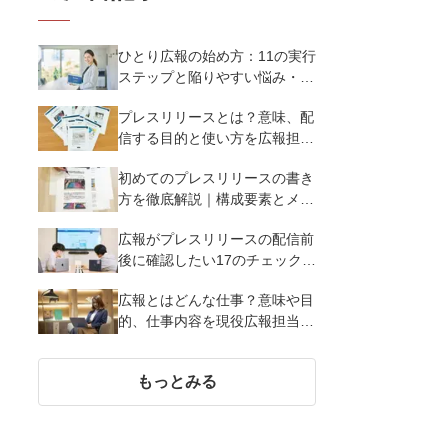
ひとり広報の始め方：11の実行
ステップと陥りやすい悩み・解
決策を徹底解説
プレスリリースとは？意味、配
信する目的と使い方を広報担当
者がわかりやすく簡単に解説
初めてのプレスリリースの書き
方を徹底解説｜構成要素とメデ
ィア掲載率を高める12のポイン
広報がプレスリリースの配信前
ト
後に確認したい17のチェックポ
イント
広報とはどんな仕事？意味や目
的、仕事内容を現役広報担当者
が解説
もっとみる