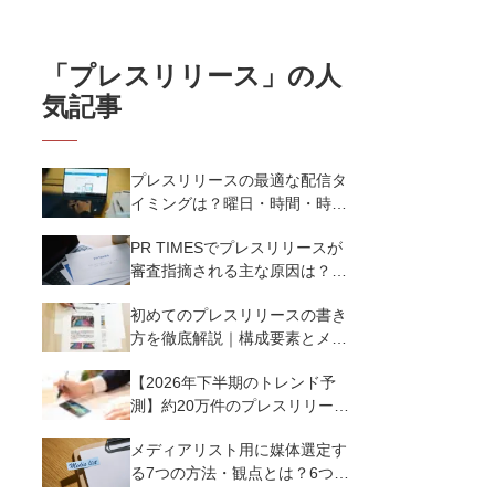
「
プレスリリース
」の人
気記事
プレスリリースの最適な配信タ
イミングは？曜日・時間・時期
を戦略的に決定して効果を最大
PR TIMESでプレスリリースが
化させよう
審査指摘される主な原因は？取
り下げにならないための対処法
初めてのプレスリリースの書き
【2025年版】
方を徹底解説｜構成要素とメデ
ィア掲載率を高める12のポイン
【2026年下半期のトレンド予
ト
測】約20万件のプレスリリース
分析による急上昇キーワード
メディアリスト用に媒体選定す
る7つの方法・観点とは？6つの