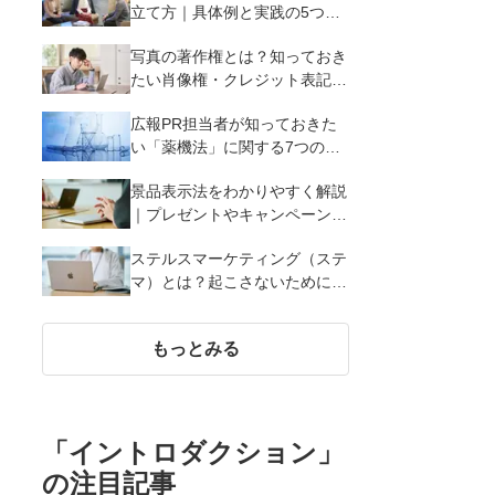
立て方｜具体例と実践の5つの
ポイントを解説
写真の著作権とは？知っておき
たい肖像権・クレジット表記
（コピーライト）まで写真の権
広報PR担当者が知っておきた
利を解説
い「薬機法」に関する7つのこ
と
景品表示法をわかりやすく解説
｜プレゼントやキャンペーン実
施時に違反しないために知って
ステルスマーケティング（ステ
おくべき7つのポイント【事例
マ）とは？起こさないために広
あり】
報が知っておきたい5つの基本
知識
もっとみる
「
イントロダクション
」
の注目記事