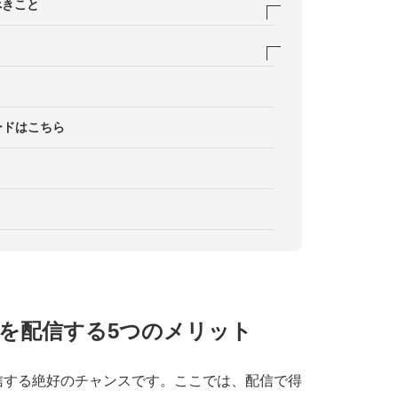
を強化できる
どのコメントを掲載する
容を統一化する
グで配信する
べきこと
効果を発揮する
ビスを紹介する
社会課題と関連づける
用する
応窓口を明記する
得てから公開する
効果を端的に伝える
を高める
上に活かす
ードはこちら
を配信する5つのメリット
信する絶好のチャンスです。ここでは、配信で得