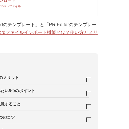
ンロード
R Editorファイル
のテンプレート」と「PR Editorのテンプレー
ordファイルインポート機能とは？使い方とメリ
のメリット
につながる可能性がある
たい5つのポイント
の展開を伝えることができる
」し「何を解決」したかを明確に書く
注意すること
の想いを訴求できる
像などを用いて伝える
を明確に書く
つのコツ