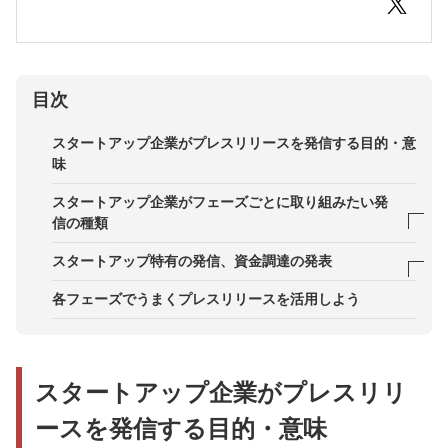
目次
スタートアップ企業がプレスリリースを発信する目的・意
味
スタートアップ企業がフェーズごとに取り組みたい発
信の種類
創業期（シード期）
スタートアップ特有の発信、資金調達の発表
事業確立期（シリーズA）〜第1次成長期／変革期
プレA〜シリーズA
各フェーズでうまくプレスリリースを活用しよう
（シリーズB以降）
シリーズB
第2次成長期（IPO：新規公開株式）
シリーズC以降
スタートアップ企業がプレスリリ
ースを発信する目的・意味