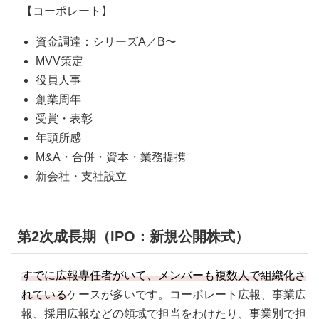
【コーポレート】
資金調達：シリーズA／B〜
MVV策定
役員人事
創業周年
受賞・表彰
年頭所感
M&A・合併・資本・業務提携
新会社・支社設立
第2次成長期（IPO：新規公開株式）
すでに広報専任者がいて、メンバーも複数人で組織化さ
れている
ケースが多いです。コーポレート広報、事業広
報、採用広報などの領域で担当をわけたり、事業別で担