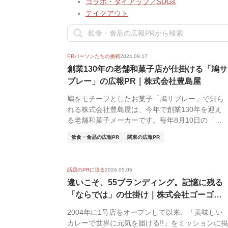
コラボ・タイアップ／SDGs
テイクアウト
PRパーソンたちの挑戦
2024.09.17
創業130年の老舗和菓子店が仕掛ける「鳩サ
ブレー」の広報PR｜株式会社豊島屋
鳩をモチーフとしたお菓子「鳩サブレー」で知ら
れる株式会社豊島屋は、今年で創業130年を迎え
る老舗和菓子メーカーです。毎年8月10日の「鳩
の日」に...
飲食・食品の広報PR
関東の広報PR
話題のPRに迫る
2024.05.05
違いこそ、55ブランディング。記憶に残る
「ならでは」の仕掛け｜株式会社ゴーゴー
カレ...
2004年に1号店をオープンして以来、「美味しい
カレーで世界に元気を届ける!!」をミッションに掲