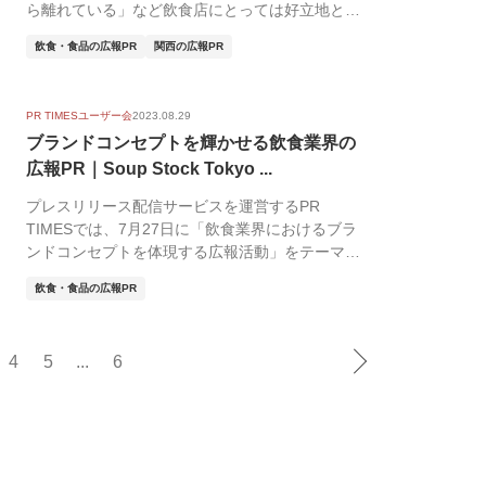
ら離れている」など飲食店にとっては好立地とい
えないいわゆ...
飲食・食品の広報PR
関西の広報PR
PR TIMESユーザー会
2023.08.29
ブランドコンセプトを輝かせる飲食業界の
広報PR｜Soup Stock Tokyo ...
プレスリリース配信サービスを運営するPR
TIMESでは、7月27日に「飲食業界におけるブラ
ンドコンセプトを体現する広報活動」をテーマに
したユー...
飲食・食品の広報PR
4
5
...
6