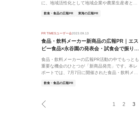
に、地域活性化として地域企業や農業生産者との
『共創』、『...
飲食・食品の広報PR
東海の広報PR
PR TIMESユーザー会
2023.09.13
食品・飲料メーカー新商品の広報PR｜エス
ビー食品×永谷園の発表会・試食会で振り返
る
食品・飲料メーカーの広報PR活動の中でもっとも
重要な機会のひとつが「新商品発売」です。本レ
ポートでは、7月7日に開催された食品・飲料メー
カーの広...
飲食・食品の広報PR
1
2
3