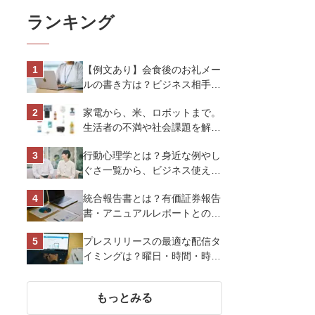
ランキング
【例文あり】会食後のお礼メー
ルの書き方は？ビジネス相手に
好印象を与えるマナーとポイン
家電から、米、ロボットまで。
トを解説
生活者の不満や社会課題を解決
するビジネスの伝え方｜アイリ
行動心理学とは？身近な例やし
スオーヤマ株式会社
ぐさ一覧から、ビジネス使える
13選を解説
統合報告書とは？有価証券報告
書・アニュアルレポートとの違
い、作り方など基礎知識を解説
プレスリリースの最適な配信タ
イミングは？曜日・時間・時期
を戦略的に決定して効果を最大
化させよう
もっとみる