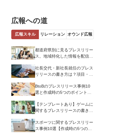
広報への道
広報スキル
リレーション
オウンド広報
都道府県別に見るプレスリリー
ス。地域特化した情報を配信す
るメリットとコツを解説
社長交代・新社長就任のプレス
リリースの書き方は？項目・ポ
イント・事例を紹介
BtoBのプレスリリース事例10
選と作成時の5つのポイントを
解説
【テンプレートあり】ゲームに
関するプレスリリースの書き方
｜3つのポイントと事例を解説
スポーツに関するプレスリリー
ス事例10選【作成時の5つのポ