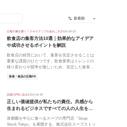
新着順
新着順
広報の腕を磨く！スキルアップのあれこれ
2024.09.02
最初から
飲食店の集客方法10選｜効果的なアイデア
や成功させるポイントを解説
人気順
飲食店の経営において、集客を安定させることは
重要な課題のひとつです。飲食業界はトレンドの
移り変わりや競争が激しいため、安定した集客の
維持に困難を...
飲食・食品の広報PR
話題のPRに迫る
2024.04.30
正しい価値提供が私たちの責任。共感から
生まれるビジネスですべての人の人生を豊
かに｜...
首都圏を中心に食べるスープの専門店「Soup
Stock Tokyo」を展開する、株式会社スープストッ