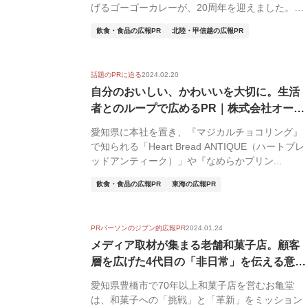
げるゴーゴーカレーが、20周年を迎えました。
昨...
飲食・食品の広報PR
北陸・甲信越の広報PR
話題のPRに迫る
2024.02.20
自分のおいしい、かわいいを大切に。生活
者とのループで広めるPR｜株式会社オール
ハー...
愛知県に本社を置き、『マジカルチョコリング』
で知られる「Heart Bread ANTIQUE（ハートブレ
ッドアンティーク）」や『なめらかプリン...
飲食・食品の広報PR
東海の広報PR
PRパーソンのジブン的広報PR
2024.01.24
メディア取材が集まる老舗和菓子店。顧客
層を広げた4代目の「非日常」を伝える意識
｜株...
愛知県豊橋市で70年以上和菓子店を営むお亀堂
は、和菓子への「挑戦」と「革新」をミッション