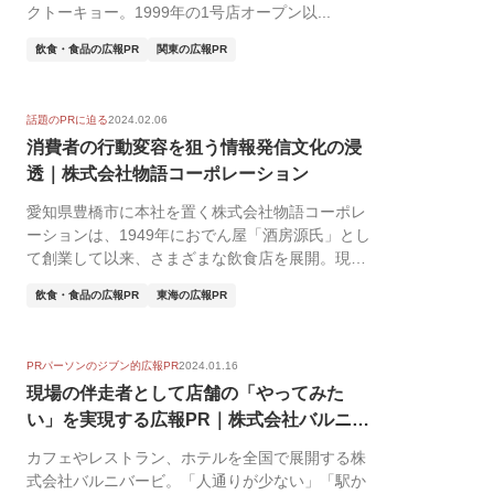
クトーキョー。1999年の1号店オープン以...
飲食・食品の広報PR
関東の広報PR
話題のPRに迫る
2024.02.06
消費者の行動変容を狙う情報発信文化の浸
透｜株式会社物語コーポレーション
愛知県豊橋市に本社を置く株式会社物語コーポレ
ーションは、1949年におでん屋「酒房源氏」とし
て創業して以来、さまざまな飲食店を展開。現在
では、焼...
飲食・食品の広報PR
東海の広報PR
PRパーソンのジブン的広報PR
2024.01.16
現場の伴走者として店舗の「やってみた
い」を実現する広報PR｜株式会社バルニバ
ービ
カフェやレストラン、ホテルを全国で展開する株
式会社バルニバービ。「人通りが少ない」「駅か