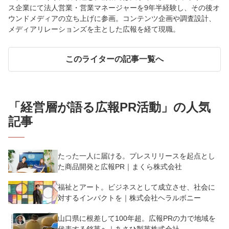
ス企業にて法人営業・営業マネージャーを9年半経験し、その後オ
ウンドメディアの立ち上げに参画。コンテンツ企画や調査設計、
メディアリレーションズを主とした広報を経て現職。
このライターの記事一覧へ
「
経営層が語る広報PR活動
」の人気
記事
たった一人に届ける。プレスリリースを起点とし
た商品開発と広報PR｜まくら株式会社
福祉とアート。ビジネスとして成立させ、社会に
対するインパクトを｜株式会社ヘラルボニー
山口県に根差して100年超。広報PRの力で地域を
代表する銘菓へ｜あさひ製菓株式会社