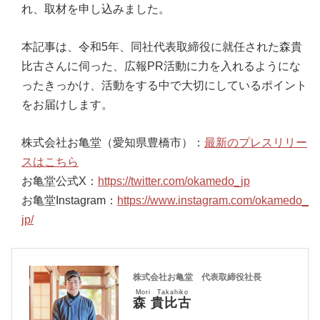
れ、取材を申し込みました。
本記事は、令和5年、同社代表取締役に就任された森貴
比古さんに伺った、広報PR活動に力を入れるようにな
ったきっかけ、活動をする中で大切にしているポイント
をお届けします。
株式会社お亀堂（愛知県豊橋市）：
最新のプレスリリー
スはこちら
お亀堂公式X：
https://twitter.com/okamedo_jp
お亀堂Instagram：
https://www.instagram.com/okamedo_
jp/
株式会社お亀堂 代表取締役社長
Mori Takahiko
森 貴比古