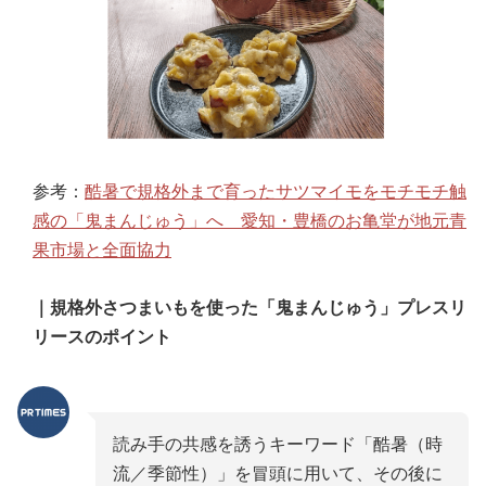
参考：
酷暑で規格外まで育ったサツマイモをモチモチ触
感の「鬼まんじゅう」へ 愛知・豊橋のお亀堂が地元青
果市場と全面協力
｜規格外さつまいもを使った「鬼まんじゅう」プレスリ
リースのポイント
読み手の共感を誘うキーワード「酷暑（時
流／季節性）」を冒頭に用いて、その後に