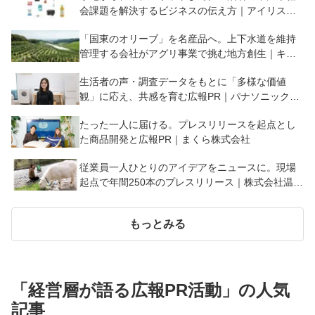
会課題を解決するビジネスの伝え方｜アイリスオ
ーヤマ株式会社
「国東のオリーブ」を名産品へ。上下水道を維持
管理する会社がアグリ事業で挑む地方創生｜キュ
ウセツAQUA株式会社・国東クリーブガーデン
生活者の声・調査データをもとに「多様な価値
観」に応え、共感を育む広報PR｜パナソニック株
式会社
たった一人に届ける。プレスリリースを起点とし
た商品開発と広報PR｜まくら株式会社
従業員一人ひとりのアイデアをニュースに。現場
起点で年間250本のプレスリリース｜株式会社温泉
道場
もっとみる
「
経営層が語る広報PR活動
」の人気
記事