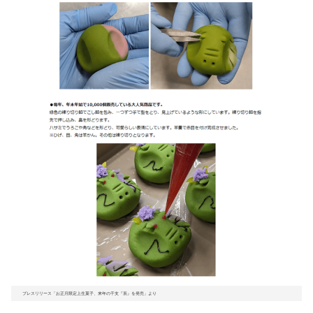
プレスリリース「お正月限定上生菓子、来年の干支『辰』を発売」より