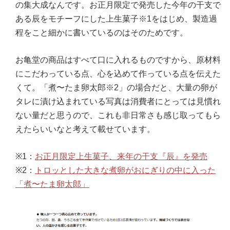
の集大成なんです。お正月限定で発売した今年の干支で
ある辰をモチーフにした上生菓子※1をはじめ、製造過
程をこと細かに書いているのはそのためです。
お亀堂の商品はすべて口に入れるものですから、原材料
にこだわっている点、心を込めて作っている点を伝えた
くて。「煮〜たま卵太郎※2」の場合だと、大量の卵が
タレに漬け込まれている写真は消費者にとっては見慣れ
ない量だと思うので、これも非日常さも感じ取ってもら
えたらいいなと考えて載せています。
※1：
お正月限定上生菓子、来年の干支『辰』を発売
※2：
トロッとした大きな煮卵がおにぎりの中に入った
「煮〜たま卵太郎」