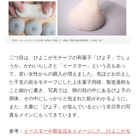
「【日本一ふわっふわとろっとろの大福】を目指して開発した「お亀堂」渾身の逸品が販売開始」より抜粋・加工
二つ目は、ひよこがモチーフの和菓子「ぴよ子」でしょ
うか。かわいらしさと「イースター」という点もあっ
て、若い女性からの購入が増えました。先ほどお伝えし
た干支の辰をモチーフにした上生菓子同様、製造過程を
こと細かに書き、写真では、卵の殻の中にあるぴよ子の
胴体、その中にしっかりと包まれた餡がわかるように。
また、大量に「ぴよ子」が並んでいるという非日常の写
真をメインにもってきています。
参考：
イースターや新生活をイメージした、ひよこがモ