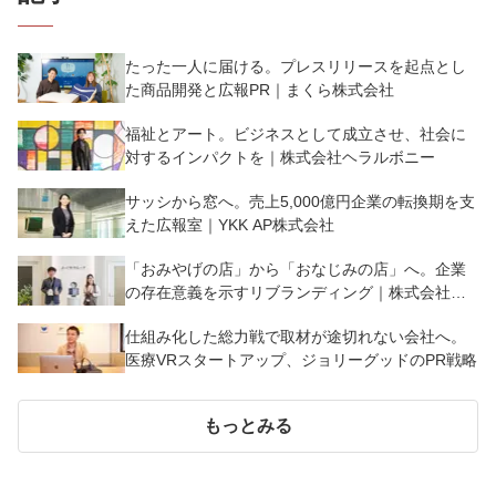
たった一人に届ける。プレスリリースを起点とし
た商品開発と広報PR｜まくら株式会社
福祉とアート。ビジネスとして成立させ、社会に
対するインパクトを｜株式会社ヘラルボニー
サッシから窓へ。売上5,000億円企業の転換期を支
えた広報室｜YKK AP株式会社
「おみやげの店」から「おなじみの店」へ。企業
の存在意義を示すリブランディング｜株式会社よ
ーじや
仕組み化した総力戦で取材が途切れない会社へ。
医療VRスタートアップ、ジョリーグッドのPR戦略
もっとみる