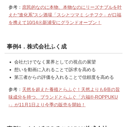
参考：
庶民的なのに本物、本物なのにリーズナブルを叶
えた“進化系”スシ酒場「スシとツマミ シチフク」が口福
を携えて10/14㊍新浦安にグランドオープン！
事例4．株式会社ふく成
会社だけでなく業界としての視点の展望
想いを動画に入れることで訴求を高める
第三者からの評価を入れることで信頼度を高める
参考：
天然を超えた養殖とらふぐ！天然よりも6倍の旨
味成分を持つ、ブランドとらふぐ「六福®-ROPPUKU
-」が11月1日より今季の販売を開始！