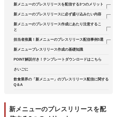
新メニューのプレスリリースを配信する3つのメリット
メリット1．メディアを通して多くの生活者との接
新メニューのプレスリリースに必ず盛り込みたい内容
点ができる
1．新メニューの魅力がもっとも伝わる画像を入れ
新メニューのプレスリリース作成にあたり注意するこ
メリット2．生活者に直接想いを届けることができ
る
と
る
2．“なぜ今注目してほしいのか”がわかる要素を明
1．メディアが取り上げたくなる、生活者が手に取
担当者推薦！新メニューのプレスリリース配信事例5選
メリット3．地元企業や業界関係者との新たな連携
記する
りたくなるビジュアルは必須
事例1．ロネテテ
新メニュープレスリリース作成の基礎知識
が生まれる
3．自分たちらしく、独自性のあるストーリー
2．どんなメニューかが連想できるタイトルを付け
事例2．株式会社そごう・西武
POINT解説付き！テンプレートダウンロードはこちら
る
事例3．株式会社エー・ピーホールディングス
さいごに
3．事実に想いを乗せて、ストーリー性を出してい
く
事例4．株式会社ふく成
飲食業界の「新メニュー」のプレスリリース配信に関する
Q＆A
事例5．やればできるこJAPAN株式会社
新メニューの
プレスリリースを配