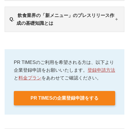
にしましょう。このほか、タイトルに興味・関心を
引くキーワードを入れる、自分たちのお店らしさに
実際に配信された飲食店の新メニューに関するプレ
飲食業界の「新メニュー」のプレスリリース作
関する想いを書くなどを注意すると読み手に伝わり
スリリース中から、参考になるものをご紹介。イメ
成の基礎知識とは
やすくなります。
ージが湧きやすいタイトル、画像の種類が多くわか
りやすい、GIF動画を掲載して動的に映えるプレスリ
リースなどをポイントとともにピックアップしてい
飲食業界の「新メニュー」のプレスリリースを作成
ます。
するにあたり、行動した人の想いを込めることが大
切です。このほか、推奨するタイトルや一行の文字
PR TIMESのご利用を希望される方は、以下より
数をはじめ、読み手にわかりやすいフォントの種類
企業登録申請をお願いいたします。
登録申請方法
など、プレスリリース作成の基礎知識を紹介してい
と
料金プラン
をあわせてご確認ください。
ます。
PR TIMESの企業登録申請をする