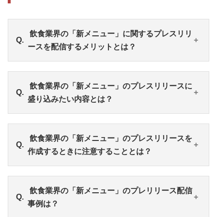
飲食業界の「新メニュー」に関するプレスリリ
ースを配信するメリットとは？
飲食業界の「新メニュー」のプレスリリース配信
飲食業界の「新メニュー」のプレスリリースに
は、どのようなメリットとがあるのでしょうか。①
盛り込みたい内容とは？
多くの生活者に情報が届けられる、②生活者に直
接、想いを伝えられる、③地元企業や飲食業界関係
者と連携が生まれる、などがあります。
飲食業界の「新メニュー」のプレスリリースを作成
飲食業界の「新メニュー」のプレスリリースを
する際の内容をご紹介。視覚的に効果的な新メニュ
作成するときに注意することとは？
ーの魅力が伝わる画像、新メニューを出したタイミ
ングの理由、独自性のある背景や経緯、これらの内
容を盛り込んで読み手に、効果的に訴求しましょ
飲食業界の「新メニュー」のプレスリリースを作成
飲食業界の「新メニュー」のプレリリース配信
う。
ではテキストだけのプレスリリースにならないよう
事例は？
に視覚的に伝わりやすい画像や動画を掲載するよう