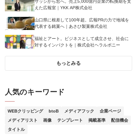
サッシから窓へ。売上5,000億円企業の転換期を支
えた広報室｜YKK AP株式会社
山口県に根差して100年超。広報PRの力で地域を
代表する銘菓へ｜あさひ製菓株式会社
福祉とアート。ビジネスとして成立させ、社会に
対するインパクトを｜株式会社ヘラルボニー
もっとみる
人気のキーワード
WEBクリッピング
btoB
メディアフック
企業ページ
メディアリスト
画像
テンプレート
掲載基準
配信機会
タイトル