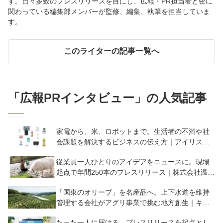
す。日々多数のプレスリリースを目にし、広報・PR担当者と密に
関わっている編集部メンバーが監修、編集、執筆を担当していま
す。
このライターの記事一覧へ
「
広報PRインタビュー
」の人気記事
家電から、米、ロボットまで。生活者の不満や社
会課題を解決するビジネスの伝え方｜アイリスオ
ーヤマ株式会社
従業員一人ひとりのアイデアをニュースに。現場
起点で年間250本のプレスリリース｜株式会社温泉
道場
「国東のオリーブ」を名産品へ。上下水道を維持
管理する会社がアグリ事業で挑む地方創生｜キュ
ウセツAQUA株式会社・国東クリーブガーデン
たった一人に届ける。プレスリリースを起点とし