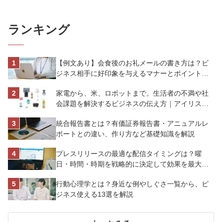
ランキング
【例文あり】会食後のお礼メールの書き方は？ビ
ジネス相手に好印象を与えるマナーとポイントを
解説
家電から、米、ロボットまで。生活者の不満や社
会課題を解決するビジネスの伝え方｜アイリスオ
ーヤマ株式会社
統合報告書とは？有価証券報告書・アニュアルレ
ポートとの違い、作り方など基礎知識を解説
プレスリリースの最適な配信タイミングは？曜
日・時間・時期を戦略的に決定して効果を最大化
させよう
行動心理学とは？身近な例やしぐさ一覧から、ビ
ジネス使える13選を解説