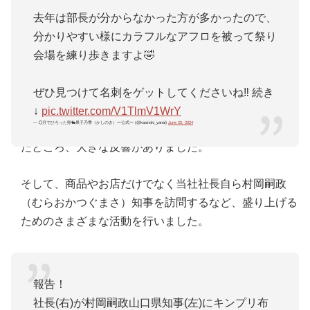
去年は部長が分からなかった方が多かったので、
今年の5月に、男性アイドルグループのKing & Princeが
分かりやすい様にカラフルなアフロを被って祭り
山口県に来た際に、JR西日本さんから「果子乃季新山
会場を練り歩きますよ🤣
口駅店」で何か企画をしてほしいという依頼をいただい
て。SNSを活用してKing & Princeのファンの方々の意
ぜひ見つけて名刺をゲットしてくださいね‼️ 続き
見を聞き、「月でひろった卵」をKing & Prince仕様の特
↓
pic.twitter.com/V1TlmV1WrY
— 🌕月でひろった卵🐇果子乃季（かしのき）〜公式〜 (@kasinoki_yanai)
June 20, 2024
別パッケージにしたり、お店をデコレーションしたりし
たところ、大きな反響がありました。
そして、商品やお店だけでなく当社社長自ら村岡嗣政
（むらおかつぐまさ）知事を訪問するなど、盛り上げる
ためのさまざまな活動を行いました。
報告！
社長(右)が村岡嗣政山口県知事(左)にキンプリ布