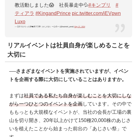
教活動しました😱 社長暴走中💦
#キンプリ
#
ティアラ
#KingandPrince
pic.twitter.com/iEVpwn
Luxo
— 🌕月でひろった卵🐇果子乃季（かしのき）〜公式〜 (@kasinoki_yanai)
May 27, 2024
リアルイベントは社員自身が楽しめることを
大切に
──さまざまなイベントを実施されていますが、イベン
トを企画する際に大切にしていることはありますか。
まずは
社員である私たち自身が楽しむことを大切にしな
がら一つひとつのイベントを企画
しています。その中で
ももっとも大規模なイベントが、当社の会長が工場の裏
山を切り開き、20年以上かけて150種20,000株のあじさ
いを植えたことから始まった前出の「あじさい祭」で
す。