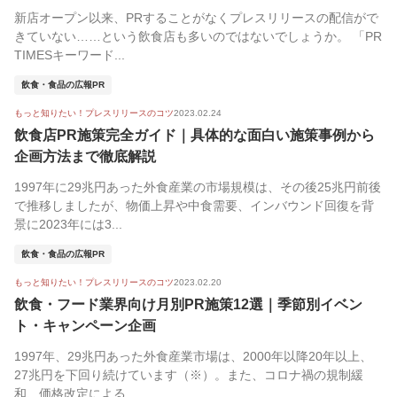
新店オープン以来、PRすることがなくプレスリリースの配信がで
きていない……という飲食店も多いのではないでしょうか。 「PR
TIMESキーワード...
飲食・食品の広報PR
もっと知りたい！プレスリリースのコツ
2023.02.24
飲食店PR施策完全ガイド｜具体的な面白い施策事例から
企画方法まで徹底解説
1997年に29兆円あった外食産業の市場規模は、その後25兆円前後
で推移しましたが、物価上昇や中食需要、インバウンド回復を背
景に2023年には3...
飲食・食品の広報PR
もっと知りたい！プレスリリースのコツ
2023.02.20
飲食・フード業界向け月別PR施策12選｜季節別イベン
ト・キャンペーン企画
1997年、29兆円あった外食産業市場は、2000年以降20年以上、
27兆円を下回り続けています（※）。また、コロナ禍の規制緩
和、価格改定による...