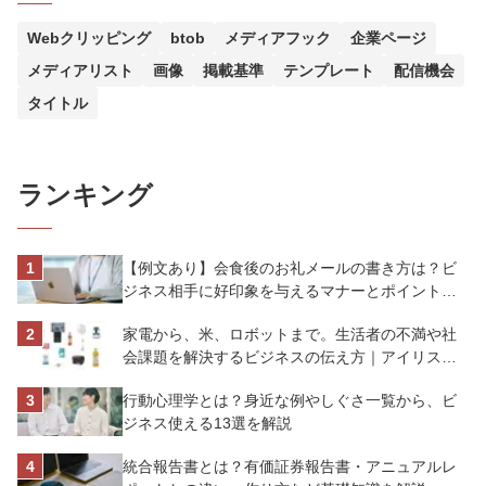
Webクリッピング
btob
メディアフック
企業ページ
メディアリスト
画像
掲載基準
テンプレート
配信機会
タイトル
ランキング
【例文あり】会食後のお礼メールの書き方は？ビ
ジネス相手に好印象を与えるマナーとポイントを
解説
家電から、米、ロボットまで。生活者の不満や社
会課題を解決するビジネスの伝え方｜アイリスオ
ーヤマ株式会社
行動心理学とは？身近な例やしぐさ一覧から、ビ
ジネス使える13選を解説
統合報告書とは？有価証券報告書・アニュアルレ