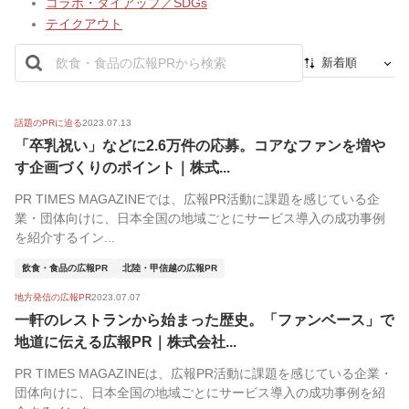
コラボ・タイアップ／SDGs
テイクアウト
新着順
新着順
最初から
話題のPRに迫る
2023.07.13
「卒乳祝い」などに2.6万件の応募。コアなファンを増や
人気順
す企画づくりのポイント｜株式...
PR TIMES MAGAZINEでは、広報PR活動に課題を感じている企
業・団体向けに、日本全国の地域ごとにサービス導入の成功事例
を紹介するイン...
飲食・食品の広報PR
北陸・甲信越の広報PR
地方発信の広報PR
2023.07.07
一軒のレストランから始まった歴史。「ファンベース」で
地道に伝える広報PR｜株式会社...
PR TIMES MAGAZINEは、広報PR活動に課題を感じている企業・
団体向けに、日本全国の地域ごとにサービス導入の成功事例を紹