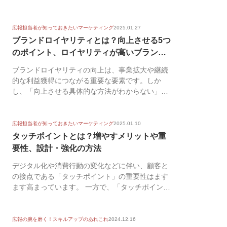
広報担当者が知っておきたいマーケティング
2025.01.27
ブランドロイヤリティとは？向上させる5つ
のポイント、ロイヤリティが高いブランド
の特...
ブランドロイヤリティの向上は、事業拡大や継続
的な利益獲得につながる重要な要素です。しか
し、「向上させる具体的な方法がわからない」
「なかなか成果が...
広報担当者が知っておきたいマーケティング
2025.01.10
タッチポイントとは？増やすメリットや重
要性、設計・強化の方法
デジタル化や消費行動の変化などに伴い、顧客と
の接点である「タッチポイント」の重要性はます
ます高まっています。 一方で、「タッチポイント
を効果的に...
広報の腕を磨く！スキルアップのあれこれ
2024.12.16