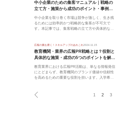
中小企業のための集客マニュアル｜戦略の
立て方・施策から成功のポイント・事例ま
で解説
中小企業を取り巻く市場は競争が激しく、生き残
るためには効率的かつ戦略的な集客が不可欠で
す。本記事では、集客戦略の立て方や具体的な施
策をはじめ、集...
広報の腕を磨く！スキルアップのあれこれ
2024.11.15
教育機関・業界の広報PR戦略とは？役割と
具体的な施策・成功の5つのポイントを解説
【...
教育業界における広報PR活動は、単なる情報発信
にとどまらず、教育機関のブランド価値や信頼性
を高めるための重要な役割を担います。入学希望
者の増加や...
1
2
3