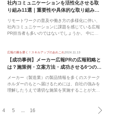
社内コミュニケーションを活性化させる取
り組み11選｜重要性や具体的な取り組み・
施策...
リモートワークの普及や働き方の多様化に伴い、
社内コミュニケーションに課題を感じている広報
PR担当者も多いのではないでしょうか。 中に
は、「自社に...
広報の腕を磨く！スキルアップのあれこれ
2024.11.13
【成功事例】メーカー広報PRの広報戦略と
は？施策例・立案方法・成功させる6つのポ
イ...
メーカー（製造業）の製品情報を多くのステーク
ホルダーのもとへ届けるためには、自社の強みを
理解したうえで適切な施策を実施することが大切
です。Bto...
4
5
...
16