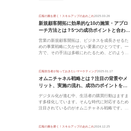
広報の腕を磨く！スキルアップのあれこれ
2025.03.26
新規顧客開拓に効果的な10の施策・アプロ
ーチ方法とは？5つの成功ポイントと合わせ
て...
営業の新規顧客開拓は、ビジネスを成長させるた
めの事業戦略に欠かせない要素のひとつです。一
方で、その手法は多岐にわたるため、どのような
アプローチを...
広報担当者が知っておきたいマーケティング
2025.01.17
オムニチャネル戦略とは？注目の背景やメ
リット、実施の流れ、成功のポイントを解
説【事...
デジタル化が進む中、生活者の購買行動はますま
す多様化しています。そんな時代に対応するため
注目されているのがオムニチャネル戦略です。オ
ンラインとオ...
広報の腕を磨く！スキルアップのあれこれ
2024.12.25