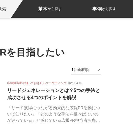
基本
事例
検索
から探す
から探す
Rを目指したい
新着順
新着順
広報担当者が知っておきたいマーケティング
2025.04.09
最初から
リードジェネレーションとは？5つの手法と
成功させる4つのポイントを解説
人気順
「リード獲得につながる効果的な広報PR活動につ
いて知りたい」「どのような手法を選べばよいの
か迷っている」と感じている広報PR担当者も多い
のではな...