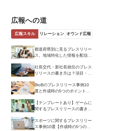
広報への道
広報スキル
リレーション
オウンド広報
都道府県別に見るプレスリリー
ス。地域特化した情報を配信す
るメリットとコツを解説
社長交代・新社長就任のプレス
リリースの書き方は？項目・ポ
イント・事例を紹介
BtoBのプレスリリース事例10
選と作成時の5つのポイントを
解説
【テンプレートあり】ゲームに
関するプレスリリースの書き方
｜3つのポイントと事例を解説
スポーツに関するプレスリリー
ス事例10選【作成時の5つのポ