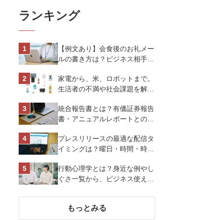
ランキング
【例文あり】会食後のお礼メー
ルの書き方は？ビジネス相手に
好印象を与えるマナーとポイン
家電から、米、ロボットまで。
トを解説
生活者の不満や社会課題を解決
するビジネスの伝え方｜アイリ
統合報告書とは？有価証券報告
スオーヤマ株式会社
書・アニュアルレポートとの違
い、作り方など基礎知識を解説
プレスリリースの最適な配信タ
イミングは？曜日・時間・時期
を戦略的に決定して効果を最大
行動心理学とは？身近な例やし
化させよう
ぐさ一覧から、ビジネス使える
13選を解説
もっとみる