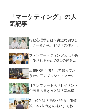
「
マーケティング
」の人
気記事
行動心理学とは？身近な例やし
ぐさ一覧から、ビジネス使える
13選を解説
ファンマーケティングとは？長
く愛されるための3つの施策と
参考事例25選を紹介
広報PR担当者として知ってお
きたいアンブッシュ・マーケテ
ィングの基礎知識
【テンプレートあり】イベント
企画書の書き方とは？基本構成
と通すための7つのポイントを
Z世代とは？年齢・特徴・価値
解説
観・X/Y世代との違いまでわか