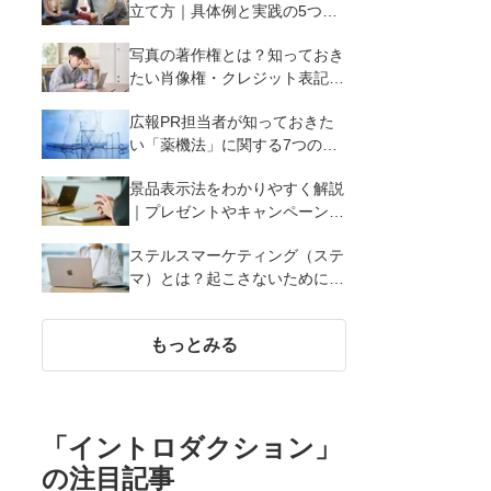
立て方｜具体例と実践の5つの
ポイントを解説
写真の著作権とは？知っておき
たい肖像権・クレジット表記
（コピーライト）まで写真の権
広報PR担当者が知っておきた
利を解説
い「薬機法」に関する7つのこ
と
景品表示法をわかりやすく解説
｜プレゼントやキャンペーン実
施時に違反しないために知って
ステルスマーケティング（ステ
おくべき7つのポイント【事例
マ）とは？起こさないために広
あり】
報が知っておきたい5つの基本
知識
もっとみる
「
イントロダクション
」
の注目記事