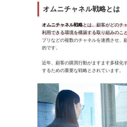
オムニチャネル戦略とは
STEP5．効果検証と改善
オムニチャネル戦略
とは、顧客がどのチ
利用できる環境を構築する取り組みのこ
プリなどの複数のチャネルを連携させ、
的です。
近年、顧客の購買行動がますます多様化
するための重要な戦略とされています。