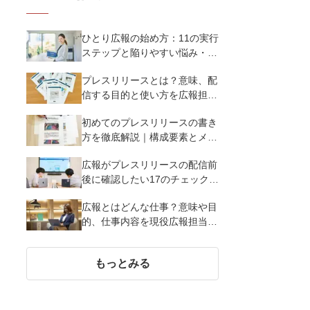
ひとり広報の始め方：11の実行
ステップと陥りやすい悩み・解
決策を徹底解説
プレスリリースとは？意味、配
信する目的と使い方を広報担当
者がわかりやすく簡単に解説
初めてのプレスリリースの書き
方を徹底解説｜構成要素とメデ
ィア掲載率を高める12のポイン
広報がプレスリリースの配信前
ト
後に確認したい17のチェックポ
イント
広報とはどんな仕事？意味や目
的、仕事内容を現役広報担当者
が解説
もっとみる