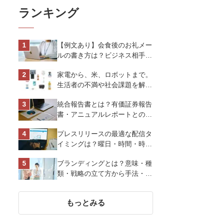
ランキング
【例文あり】会食後のお礼メー
ルの書き方は？ビジネス相手に
好印象を与えるマナーとポイン
家電から、米、ロボットまで。
トを解説
生活者の不満や社会課題を解決
するビジネスの伝え方｜アイリ
統合報告書とは？有価証券報告
スオーヤマ株式会社
書・アニュアルレポートとの違
い、作り方など基礎知識を解説
プレスリリースの最適な配信タ
イミングは？曜日・時間・時期
を戦略的に決定して効果を最大
ブランディングとは？意味・種
化させよう
類・戦略の立て方から手法・成
功のポイントまで基礎知識を徹
底解説【成功事例あり】
もっとみる