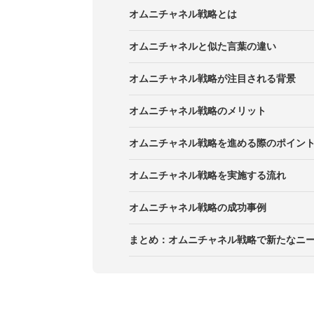
オムニチャネル戦略とは
オムニチャネルと似た言葉の違い
マルチチャネルとの違い
オムニチャネル戦略が注目される背景
OMOとの違い
インターネットとスマートフォンの
オムニチャネル戦略のメリット
O2Oとの違い
情報収集の多様化
メリット1．顧客満足度の向上
オムニチャネル戦略を進める際のポイン
購買行動の多様化
メリット2．販売機会の増加
ポイント1．提供したい価値を明確
オムニチャネル戦略を実施する流れ
メリット3．データドリブンな戦略
ポイント2．シームレスなデータ基
STEP1．顧客・競合・市場の調査
オムニチャネル戦略の成功事例
ポイント3．分析と改善をくり返す
STEP2．ロードマップの策定
事例1．株式会社ユニクロ
まとめ：オムニチャネル戦略で新たなニ
STEP3．組織体制の構築
事例2．イオン株式会社
STEP4．情報の一元化
事例3．株式会社ニトリホールディ