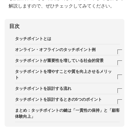
解説しますので、ぜひチェックしてみてください。
目次
タッチポイントとは
オンライン・オフラインのタッチポイント例
オンラインのタッチポイント
タッチポイントが重要性を増している社会的背景
オフラインのタッチポイント
デジタル化による情報の分散化
タッチポイントを増やすことや質を向上させるメリッ
ト
消費行動の多様化
メリット1．第一想起の獲得
タッチポイントを設計する流れ
市場競争の激化
メリット2．信頼性の強化
STEP1．対象顧客の分析
タッチポイントを設計するときの5つのポイント
メリット3．顧客ロイヤリティの向上
STEP2．購買プロセス（カスタマージャーニー）の
ポイント1．顧客視点での設計
まとめ：タッチポイントの鍵は「一貫性の保持」と「顧客
可視化
体験向上」
ポイント2．一貫性の保持
STEP3．タッチポイントの選定