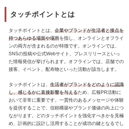
ポイント3．顧客体験の向上
STEP4．メッセージの統一
タッチポイントとは
ポイント4．オンライン・オフラインの連携
STEP5．効果測定と改善方法の設定
ポイント5．顧客参加型の施策
タッチポイントとは、
企業やブランドが生活者と接点を
持つあらゆる場面や場所
を指し、オンラインとオフライ
ンの両方が含まれるのが特徴です。オンラインでは、
SNSの投稿や公式Webサイト、プレスリリースといっ
た情報発信が挙げられます。オフラインでは、店舗での
接客、イベント、配布物といった活動が該当します。
タッチポイントは、
生活者がブランドをどのように認識
し、感じるかに直接影響を与える
ため、広報PR活動に
おいて非常に重要です。一貫性のあるメッセージや体験
を提供することで、信頼構築やブランド価値の向上につ
ながります。どのタッチポイントを強化すべきかを見極
め、計画的に設計し活用することが成功の鍵となるでし